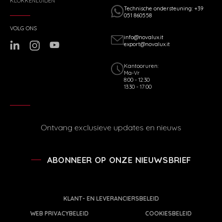
KLOKKENLUIDEN
Technische ondersteuning: +39
051 860558
VOLG ONS
info@novalux.it
export@novalux.it
Kantooruren:
Ma-Vr
8:00 - 12:30
13:30 - 17:00
Ontvang exclusieve updates en nieuws
ABONNEER OP ONZE NIEUWSBRIEF
KLANT- EN LEVERANCIERSBELEID
WEB PRIVACYBELEID
COOKIESBELEID