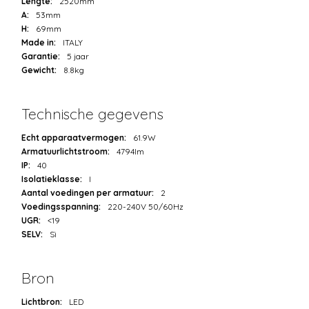
Lengte:
2520mm
A:
53mm
H:
69mm
Made in:
ITALY
Garantie:
5 jaar
Gewicht:
8.8kg
Technische gegevens
Echt apparaatvermogen:
61.9W
Armatuurlichtstroom:
4794lm
IP:
40
Isolatieklasse:
I
Aantal voedingen per armatuur:
2
Voedingsspanning:
220-240V 50/60Hz
UGR:
<19
SELV:
Sì
Bron
Lichtbron:
LED