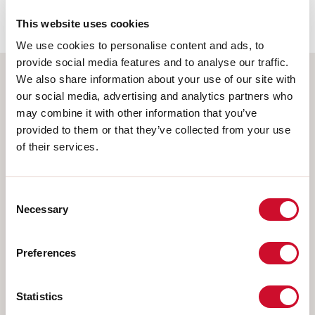
62778:2014.
This website uses cookies
We use cookies to personalise content and ads, to
provide social media features and to analyse our traffic.
We also share information about your use of our site with
Selecteer uw product
our social media, advertising and analytics partners who
may combine it with other information that you’ve
provided to them or that they’ve collected from your use
of their services.
TYPE INSTALLATIE
Consent
PLAFOND
Necessary
Selection
INBOUW IN GIPSPLAAT
PENDEL
Preferences
OPBOUW WAND
RAIL
Statistics