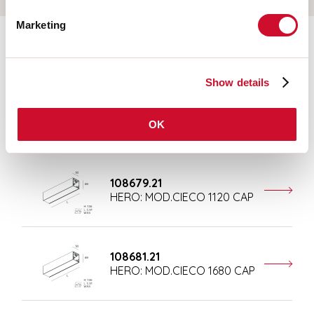
Marketing
Aanvullende accessoires
Show details
108677.21
HERO: MOD.CIECO ANG.SX
OK
150 CAP
108679.21
HERO: MOD.CIECO 1120 CAP
108681.21
HERO: MOD.CIECO 1680 CAP