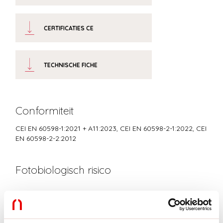
CERTIFICATIES CE
TECHNISCHE FICHE
Conformiteit
CEI EN 60598-1:2021 + A11:2023, CEI EN 60598-2-1:2022, CEI
EN 60598-2-2:2012
Fotobiologisch risico
RISICOGROEP 0
Gecertificeerd apparaat in een RISICOVRIJE GROEP, in
overeenstemming met de normen CEI EN 62471:2010-01, IEC TR