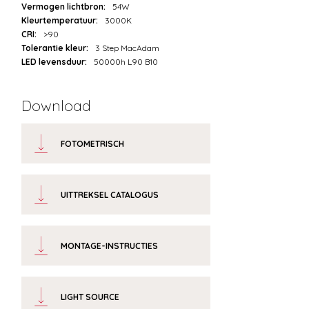
Vermogen lichtbron:
54W
Kleurtemperatuur:
3000K
CRI:
>90
Tolerantie kleur:
3 Step MacAdam
LED levensduur:
50000h L90 B10
Download
FOTOMETRISCH
UITTREKSEL CATALOGUS
MONTAGE-INSTRUCTIES
LIGHT SOURCE