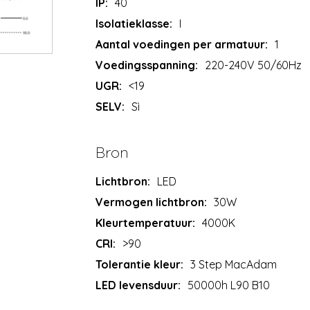
IP:
40
Isolatieklasse:
I
Aantal voedingen per armatuur:
1
Voedingsspanning:
220-240V 50/60Hz
UGR:
<19
SELV:
Sì
Bron
Lichtbron:
LED
Vermogen lichtbron:
30W
Kleurtemperatuur:
4000K
CRI:
>90
Tolerantie kleur:
3 Step MacAdam
LED levensduur:
50000h L90 B10