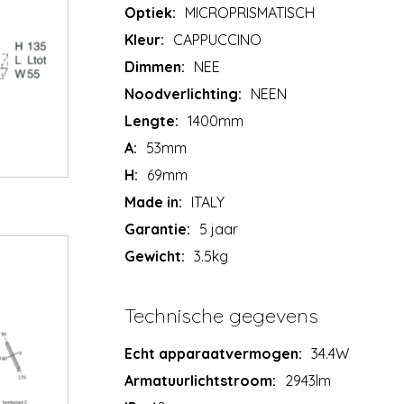
Optiek:
MICROPRISMATISCH
Kleur:
CAPPUCCINO
Dimmen:
NEE
Noodverlichting:
NEEN
Lengte:
1400mm
A:
53mm
H:
69mm
Made in:
ITALY
Garantie:
5 jaar
Gewicht:
3.5kg
Technische gegevens
Echt apparaatvermogen:
34.4W
Armatuurlichtstroom:
2943lm