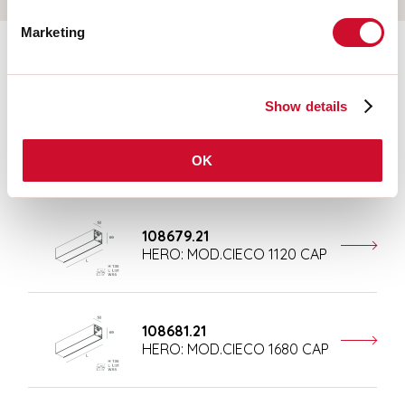
Marketing
Aanvullende accessoires
Show details
108677.21
HERO: MOD.CIECO ANG.SX
OK
150 CAP
108679.21
HERO: MOD.CIECO 1120 CAP
108681.21
HERO: MOD.CIECO 1680 CAP