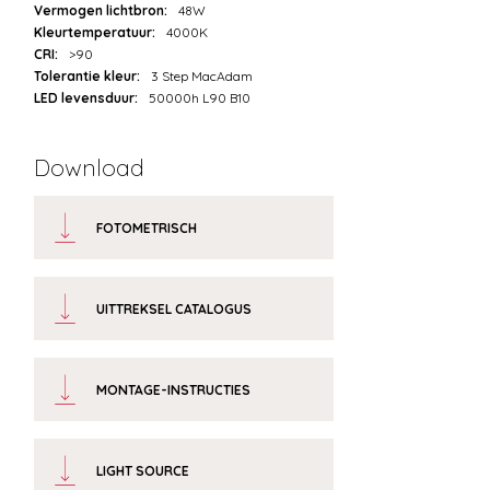
Vermogen lichtbron:
48W
Kleurtemperatuur:
4000K
CRI:
>90
Tolerantie kleur:
3 Step MacAdam
LED levensduur:
50000h L90 B10
Download
FOTOMETRISCH
UITTREKSEL CATALOGUS
MONTAGE-INSTRUCTIES
LIGHT SOURCE