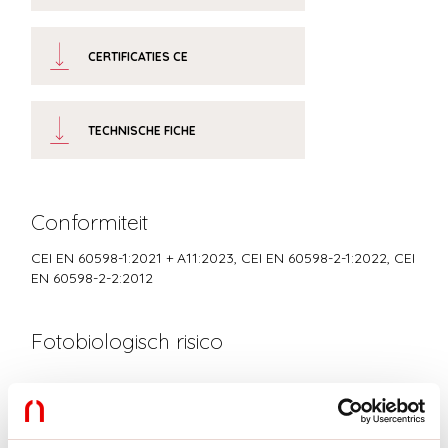
CERTIFICATIES CE
TECHNISCHE FICHE
Conformiteit
CEI EN 60598-1:2021 + A11:2023, CEI EN 60598-2-1:2022, CEI
EN 60598-2-2:2012
Fotobiologisch risico
RISICOGROEP 0
Gecertificeerd apparaat in een RISICOVRIJE GROEP, in
overeenstemming met de normen CEI EN 62471:2010-01, IEC TR