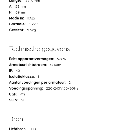
Lengte:
2240mm
A:
53mm
H:
69mm
Made in:
ITALY
Garantie:
5 jaar
Gewicht:
5.6kg
Technische gegevens
Echt apparaatvermogen:
57.6W
Armatuurlichtstroom:
4710lm
IP:
40
Isolatieklasse:
I
Aantal voedingen per armatuur:
2
Voedingsspanning:
220-240V 50/60Hz
UGR:
<19
SELV:
Sì
Bron
Lichtbron:
LED