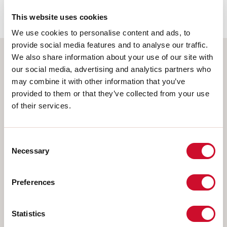
62778:2014.
This website uses cookies
We use cookies to personalise content and ads, to
provide social media features and to analyse our traffic.
We also share information about your use of our site with
Selecteer uw product
our social media, advertising and analytics partners who
may combine it with other information that you’ve
provided to them or that they’ve collected from your use
of their services.
TYPE INSTALLATIE
Consent
PLAFOND
Necessary
Selection
INBOUW IN GIPSPLAAT
PENDEL
Preferences
OPBOUW WAND
RAIL
Statistics