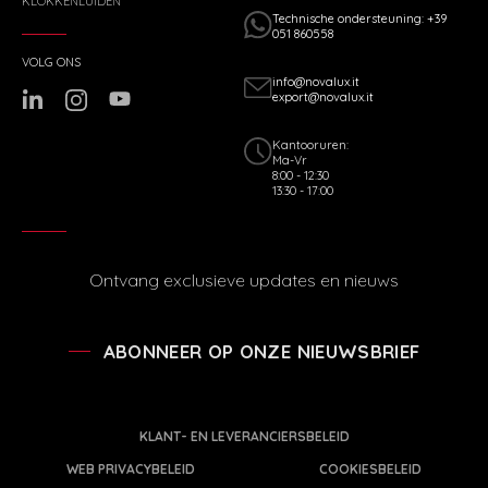
KLOKKENLUIDEN
Technische ondersteuning: +39
051 860558
VOLG ONS
info@novalux.it
export@novalux.it
Kantooruren:
Ma-Vr
8:00 - 12:30
13:30 - 17:00
Ontvang exclusieve updates en nieuws
ABONNEER OP ONZE NIEUWSBRIEF
KLANT- EN LEVERANCIERSBELEID
WEB PRIVACYBELEID
COOKIESBELEID