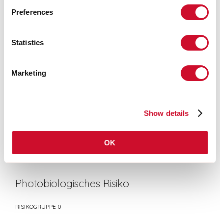
LIGHT SOURCE
Preferences
Statistics
CE-ZERTIFIZIERUNGEN
Marketing
DATENBLATT
Show details
Übereinstimmung
CEI EN 60598-1:2021 + A11:2023, CEI EN 60598-2-1:2022, CEI
OK
EN 60598-2-22:2023
Photobiologisches Risiko
RISIKOGRUPPE 0