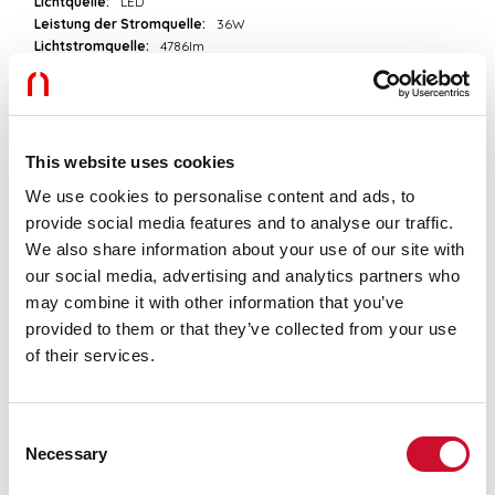
Lichtquelle:
LED
Leistung der Stromquelle:
36W
Lichtstromquelle:
4786lm
Farbtemperatur:
3000K
CRI:
>90
Farbtoleranz:
3 Step MacAdam
Lebensdauer LED:
50000h L90 B10
This website uses cookies
We use cookies to personalise content and ads, to
Download
provide social media features and to analyse our traffic.
We also share information about your use of our site with
PHOTOMETRIEN
our social media, advertising and analytics partners who
may combine it with other information that you’ve
provided to them or that they’ve collected from your use
AUSZUG AUS DEM KATALOG
of their services.
MONTAGEANLEITUNG
Consent
Necessary
Selection