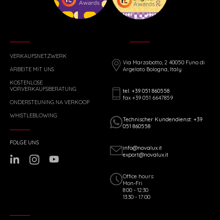
VERKAUFSNETZWERK
Via Marzabotto, 2 40050 Funo di
ARBEITE MIT UNS
Argelato Bologna, Italy
KOSTENLOSE
VORVERKAUFSBERATUNG
tel: +39 051 860558
fax +39 051 6647859
ONDERSTEUNING NA VERKOOP
WHISTLEBLOWING
Technischer Kundendienst: +39
051 860558
FOLGE UNS
info@novalux.it
export@novalux.it
Office hours:
Mon-Fri
8:00 - 12:30
13:30 - 17:00