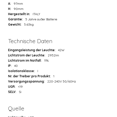
A:
97mm
H:
90mm
Hergestellt in:
ITALY
Garantie:
5 Jahre außer Batterie
Gewicht:
5.63kg
Technische Daten
Eingangsleistung der Leuchte:
42W
Lichtstrom der Leuchte:
2952lm
Lichtstrom im Notfall:
11%
IP:
40
Isolationsklasse:
I
Nr. der Treiber pro Produkt:
1
Versorgungsspannung:
220-240V 50/60Hz
UGR:
<19
SELV:
Sì
Quelle