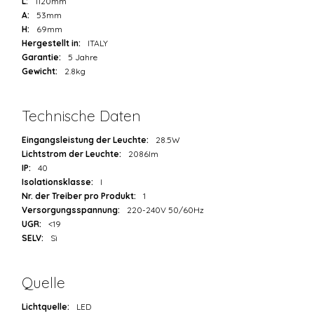
L:
1120mm
A:
53mm
H:
69mm
Hergestellt in:
ITALY
Garantie:
5 Jahre
Gewicht:
2.8kg
Technische Daten
Eingangsleistung der Leuchte:
28.5W
Lichtstrom der Leuchte:
2086lm
IP:
40
Isolationsklasse:
I
Nr. der Treiber pro Produkt:
1
Versorgungsspannung:
220-240V 50/60Hz
UGR:
<19
SELV:
Sì
Quelle
Lichtquelle:
LED