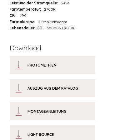
Leistung der Stromquelle:
24W
Farbtemperatur:
2700K
CRI:
>90
Farbtoleranz:
3 Step MacAdam
Lebensdauer LED:
50000h L90 B10
Download
PHOTOMETRIEN
AUSZUG AUS DEM KATALOG
MONTAGEANLEITUNG
LIGHT SOURCE