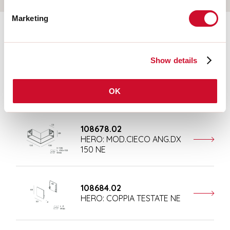
Marketing
Ergänzendes Zubehör
Show details
108676.02
HERO: MOD.CIECO 250 NE
OK
108678.02
HERO: MOD.CIECO ANG.DX
150 NE
108684.02
HERO: COPPIA TESTATE NE