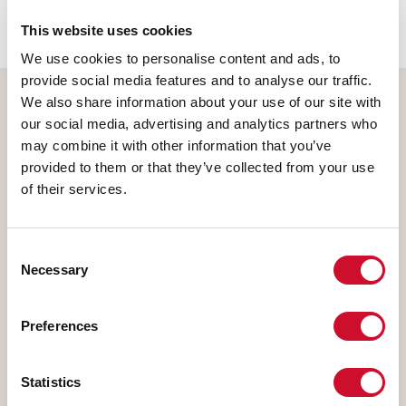
62778:2014.
This website uses cookies
We use cookies to personalise content and ads, to
provide social media features and to analyse our traffic.
We also share information about your use of our site with
Wählen Sie Ihr Produkt
our social media, advertising and analytics partners who
may combine it with other information that you’ve
provided to them or that they’ve collected from your use
of their services.
MONTAGEART
Consent
DECKENMONTAGE
Necessary
Selection
IM GIPSKARTON EINGEBAUT
AUFHÄNGELEUCHTEN
Preferences
WANDMONTAGE
SCHIENE
Statistics