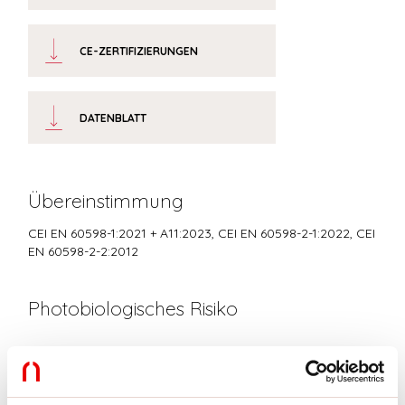
CE-ZERTIFIZIERUNGEN
DATENBLATT
Übereinstimmung
CEI EN 60598-1:2021 + A11:2023, CEI EN 60598-2-1:2022, CEI
EN 60598-2-2:2012
Photobiologisches Risiko
RISIKOGRUPPE 0
Zertifiziertes Gerät in der RISIKO-FREIEN GRUPPE, in
Übereinstimmung mit der Bestimmung CEI EN 62471:2010-01, IEC TR