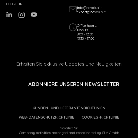
FOLGE UNS
info@novalux.it
export@novalux.it
Office hours:
Mon-Fri
8:00 - 12:30
13:30 - 17:00
Erhalten Sie exklusive Updates und Neuigkeiten
ABONNIERE UNSEREN NEWSLETTER
KUNDEN- UND LIEFERANTENRICHTLINIEN
WEB-DATENSCHUTZRICHTLINIE
COOKIES-RICHTLINIE
Novalux Srl
Company activities managed and coordinated by SLV Gmbh