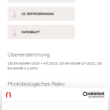
CE-ZERTIFIZIERUNGEN
DATENBLATT
Übereinstimmung
CEI EN 60598-1:2021 + A11:2023, CEI EN 60598-2-1:2022, CEI
EN 60598-2-2:2012
Photobiologisches Risiko
RISIKOGRUPPE 0
Zertifiziertes Gerät in der RISIKO-FREIEN GRUPPE, in
Übereinstimmung mit der Bestimmung CEI EN 62471:2010-01, IEC TR