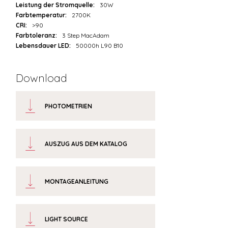
Leistung der Stromquelle:
30W
Farbtemperatur:
2700K
CRI:
>90
Farbtoleranz:
3 Step MacAdam
Lebensdauer LED:
50000h L90 B10
Download
PHOTOMETRIEN
AUSZUG AUS DEM KATALOG
MONTAGEANLEITUNG
LIGHT SOURCE