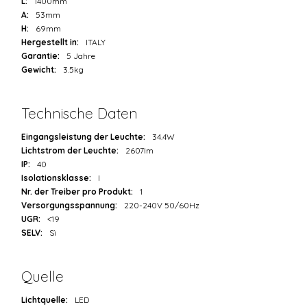
L:
1400mm
A:
53mm
H:
69mm
Hergestellt in:
ITALY
Garantie:
5 Jahre
Gewicht:
3.5kg
Technische Daten
Eingangsleistung der Leuchte:
34.4W
Lichtstrom der Leuchte:
2607lm
IP:
40
Isolationsklasse:
I
Nr. der Treiber pro Produkt:
1
Versorgungsspannung:
220-240V 50/60Hz
UGR:
<19
SELV:
Sì
Quelle
Lichtquelle:
LED