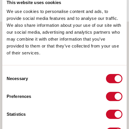
This website uses cookies
62778:2014.
We use cookies to personalise content and ads, to
provide social media features and to analyse our traffic.
We also share information about your use of our site with
our social media, advertising and analytics partners who
Wählen Sie Ihr Produkt
may combine it with other information that you’ve
provided to them or that they’ve collected from your use
of their services.
MONTAGEART
Consent
Necessary
Selection
DECKENMONTAGE
IM GIPSKARTON EINGEBAUT
Preferences
AUFHÄNGELEUCHTEN
WANDMONTAGE
Statistics
SCHIENE