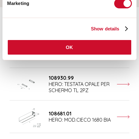
Marketing
Ergänzendes Zubehör
Show details
108677.01
OK
HERO: MOD.CIECO ANG.SX
150 BIA
108930.99
HERO: TESTATA OPALE PER
SCHERMO TL 2PZ
108681.01
HERO: MOD.CIECO 1680 BIA