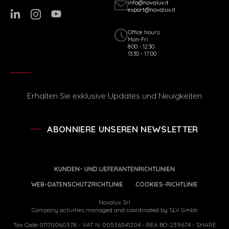
info@novalux.it
export@novalux.it
Office hours:
Mon-Fri
8:00 - 12:30
13:30 - 17:00
Erhalten Sie exklusive Updates und Neuigkeiten
ABONNIERE UNSEREN NEWSLETTER
KUNDEN- UND LIEFERANTENRICHTLINIEN
WEB-DATENSCHUTZRICHTLINIE
COOKIES-RICHTLINIE
Novalux Srl
Company activities managed and coordinated by SLV Gmbh
Tax Code 01170060378 - VAT N. 00536541204 - REA BO-239674 - SHARE