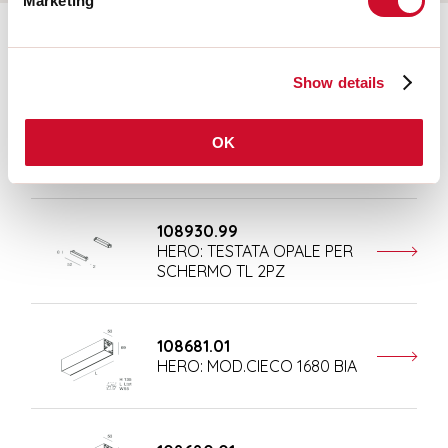
Marketing
Ergänzendes Zubehör
Show details
108677.01
OK
HERO: MOD.CIECO ANG.SX
150 BIA
108930.99
HERO: TESTATA OPALE PER
SCHERMO TL 2PZ
108681.01
HERO: MOD.CIECO 1680 BIA