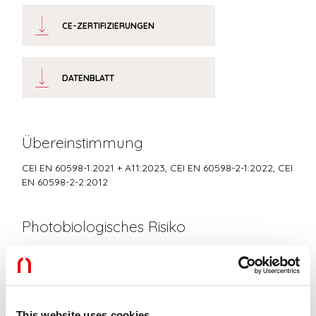
CE-ZERTIFIZIERUNGEN
DATENBLATT
Übereinstimmung
CEI EN 60598-1:2021 + A11:2023, CEI EN 60598-2-1:2022, CEI
EN 60598-2-2:2012
Photobiologisches Risiko
RISIKOGRUPPE 0
Zertifiziertes Gerät in der RISIKO-FREIEN GRUPPE, in
Übereinstimmung mit der Bestimmung CEI EN 62471:2010-01, IEC TR
62778:2014.
This website uses cookies