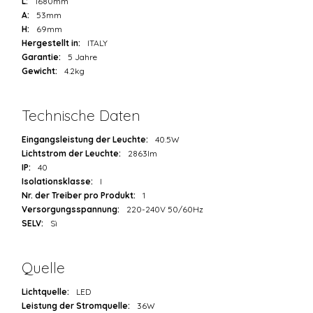
L:
1680mm
A:
53mm
H:
69mm
Hergestellt in:
ITALY
Garantie:
5 Jahre
Gewicht:
4.2kg
Technische Daten
Eingangsleistung der Leuchte:
40.5W
Lichtstrom der Leuchte:
2863lm
IP:
40
Isolationsklasse:
I
Nr. der Treiber pro Produkt:
1
Versorgungsspannung:
220-240V 50/60Hz
SELV:
Sì
Quelle
Lichtquelle:
LED
Leistung der Stromquelle:
36W