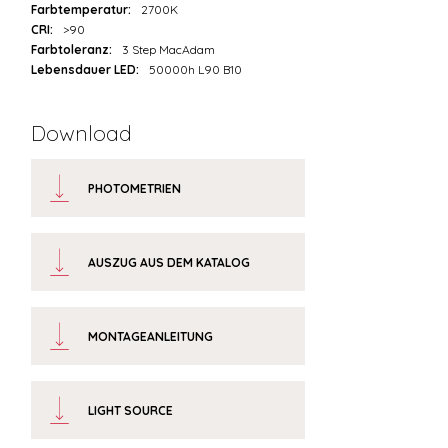
Farbtemperatur:
2700K
CRI:
>90
Farbtoleranz:
3 Step MacAdam
Lebensdauer LED:
50000h L90 B10
Download
PHOTOMETRIEN
AUSZUG AUS DEM KATALOG
MONTAGEANLEITUNG
LIGHT SOURCE