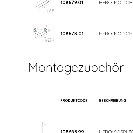
108679.01
HERO: MOD.CIE
108678.01
HERO: MOD.CIE
Montagezubehör
PRODUKTCODE
BESCHREIBUNG
108685.99
HERO: SOSP.L3