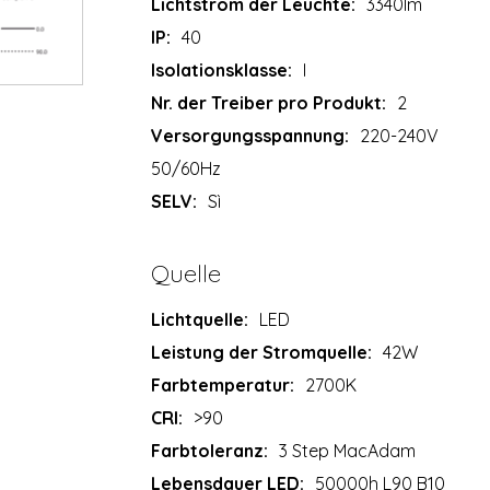
Lichtstrom der Leuchte:
3340lm
IP:
40
Isolationsklasse:
I
Nr. der Treiber pro Produkt:
2
Versorgungsspannung:
220-240V
50/60Hz
SELV:
Sì
Quelle
Lichtquelle:
LED
Leistung der Stromquelle:
42W
Farbtemperatur:
2700K
CRI:
>90
Farbtoleranz:
3 Step MacAdam
Lebensdauer LED:
50000h L90 B10