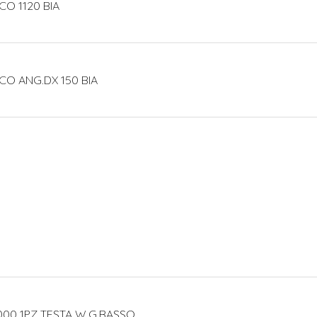
CO 1120 BIA
CO ANG.DX 150 BIA
000 1PZ TESTA W.G.BASSO