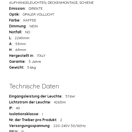
AUFHÄNGELEUCHTEN, DECKENMONTAGE, SCHIENE
Emission:
DIREKTE
Optik:
OPALER VOLLLICHT
Farbe:
KAFFEE
Dimmung:
NEIN
Notfall:
NO
L:
2240mm
A:
53mm
H:
69mm
Hergestellt in:
ITALY
Garantie:
5 Jahre
Gewicht:
5.6kg
Technische Daten
Eingangsleistung der Leuchte:
57.6W
Lichtstrom der Leuchte:
4263lm
IP:
40
Isolationsklasse:
I
Nr. der Treiber pro Produkt:
2
Versorgungsspannung:
220-240V 50/60Hz
SELV:
Sì