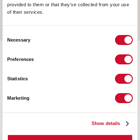
AUFHÄNGELEUCHTEN
provided to them or that they’ve collected from your use
of their services.
WANDMONTAGE
SCHIENE
Consent
Necessary
Selection
Ergänzendes Zubehör
Preferences
Statistics
108676.20
HERO: MOD.CIECO 250 CAF
Marketing
108680.20
HERO: MOD.CIECO 1400 CAF
Show details