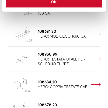
OK
108677.20
HERO: MOD.CIECO ANG.SX
150 CAF
108681.20
HERO: MOD.CIECO 1680 CAF
108930.99
HERO: TESTATA OPALE PER
SCHERMO TL 2PZ
108684.20
HERO: COPPIA TESTATE CAF
108678.20