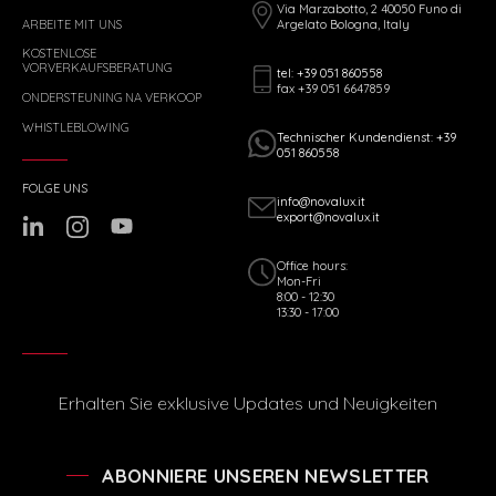
Via Marzabotto, 2 40050 Funo di
ARBEITE MIT UNS
Argelato Bologna, Italy
KOSTENLOSE
VORVERKAUFSBERATUNG
tel: +39 051 860558
fax +39 051 6647859
ONDERSTEUNING NA VERKOOP
WHISTLEBLOWING
Technischer Kundendienst: +39
051 860558
FOLGE UNS
info@novalux.it
export@novalux.it
Office hours:
Mon-Fri
8:00 - 12:30
13:30 - 17:00
Erhalten Sie exklusive Updates und Neuigkeiten
ABONNIERE UNSEREN NEWSLETTER