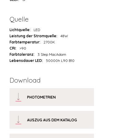
Quelle
Lichtquelle:
LED
Leistung der Stromquelle:
48W
Farbtemperatur:
2700K
CRI:
>90
Farbtoleranz:
3 Step MacAdam
Lebensdauer LED:
50000h L90 B10
Download
PHOTOMETRIEN
AUSZUG AUS DEM KATALOG