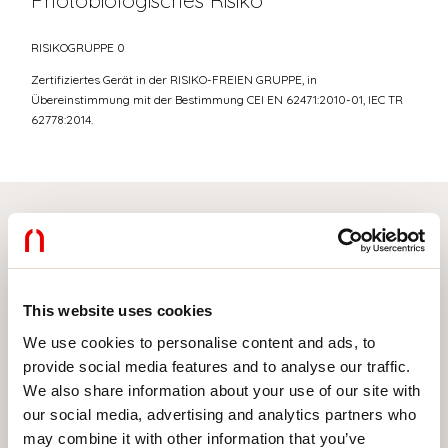
Photobiologisches Risiko
RISIKOGRUPPE 0
Zertifiziertes Gerät in der RISIKO-FREIEN GRUPPE, in
Übereinstimmung mit der Bestimmung CEI EN 62471:2010-01, IEC TR
62778:2014.
Wählen Sie Ihr Produkt
This website uses cookies
We use cookies to personalise content and ads, to
MONTAGEART
provide social media features and to analyse our traffic.
DECKENMONTAGE
We also share information about your use of our site with
our social media, advertising and analytics partners who
IM GIPSKARTON EINGEBAUT
may combine it with other information that you’ve