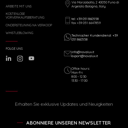
Via Marzabotto, 2 40050 Funo di
ARBEITE MIT UNS
Argelato Bologna, Italy
KOSTENLOSE
VORVERKAUFSBERATUNG
tel: +39 051 860558
fax +39 051 6647859
ONDERSTEUNING NA VERKOOP
WHISTLEBLOWING
Technischer Kundendienst: +39
051 860558
FOLGE UNS
info@novalux.it
export@novalux.it
Office hours:
Mon-Fri
8:00 - 12:30
13:30 - 17:00
Erhalten Sie exklusive Updates und Neuigkeiten
ABONNIERE UNSEREN NEWSLETTER