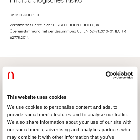
Photobiologisches Risiko
RISIKOGRUPPE 0
Zertifiziertes Gerät in der RISIKO-FREIEN GRUPPE, in
Übereinstimmung mit der Bestimmung CEI EN 62471:2010-01, IEC TR
62778:2014.
Wählen Sie Ihr Produkt
This website uses cookies
We use cookies to personalise content and ads, to
MONTAGEART
provide social media features and to analyse our traffic.
DECKENMONTAGE
We also share information about your use of our site with
our social media, advertising and analytics partners who
IM GIPSKARTON EINGEBAUT
may combine it with other information that you’ve