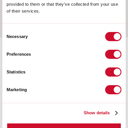
AUFHÄNGELEUCHTEN
provided to them or that they’ve collected from your use
of their services.
WANDMONTAGE
SCHIENE
Consent
Necessary
Selection
Ergänzendes Zubehör
Preferences
Statistics
108676.02
HERO: MOD.CIECO 250 NE
Marketing
108678.02
HERO: MOD.CIECO ANG.DX
Show details
150 NE