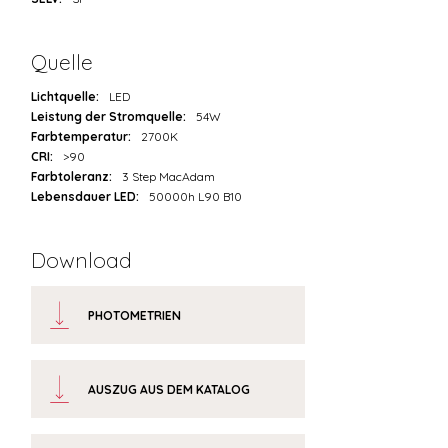
Quelle
Lichtquelle:
LED
Leistung der Stromquelle:
54W
Farbtemperatur:
2700K
CRI:
>90
Farbtoleranz:
3 Step MacAdam
Lebensdauer LED:
50000h L90 B10
Download
PHOTOMETRIEN
AUSZUG AUS DEM KATALOG