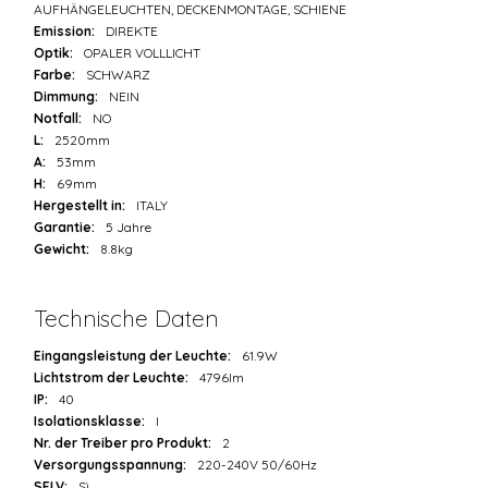
AUFHÄNGELEUCHTEN, DECKENMONTAGE, SCHIENE
Emission:
DIREKTE
Optik:
OPALER VOLLLICHT
Farbe:
SCHWARZ
Dimmung:
NEIN
Notfall:
NO
L:
2520mm
A:
53mm
H:
69mm
Hergestellt in:
ITALY
Garantie:
5 Jahre
Gewicht:
8.8kg
Technische Daten
Eingangsleistung der Leuchte:
61.9W
Lichtstrom der Leuchte:
4796lm
IP:
40
Isolationsklasse:
I
Nr. der Treiber pro Produkt:
2
Versorgungsspannung:
220-240V 50/60Hz
SELV:
Sì