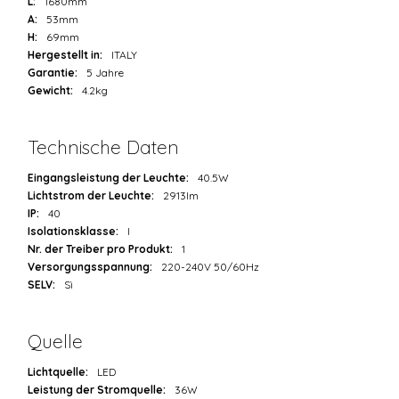
L:
1680mm
A:
53mm
H:
69mm
Hergestellt in:
ITALY
Garantie:
5 Jahre
Gewicht:
4.2kg
Technische Daten
Eingangsleistung der Leuchte:
40.5W
Lichtstrom der Leuchte:
2913lm
IP:
40
Isolationsklasse:
I
Nr. der Treiber pro Produkt:
1
Versorgungsspannung:
220-240V 50/60Hz
SELV:
Sì
Quelle
Lichtquelle:
LED
Leistung der Stromquelle:
36W