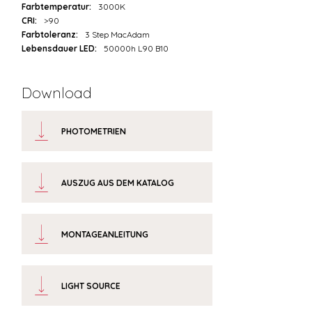
Farbtemperatur:
3000K
CRI:
>90
Farbtoleranz:
3 Step MacAdam
Lebensdauer LED:
50000h L90 B10
Download
PHOTOMETRIEN
AUSZUG AUS DEM KATALOG
MONTAGEANLEITUNG
LIGHT SOURCE