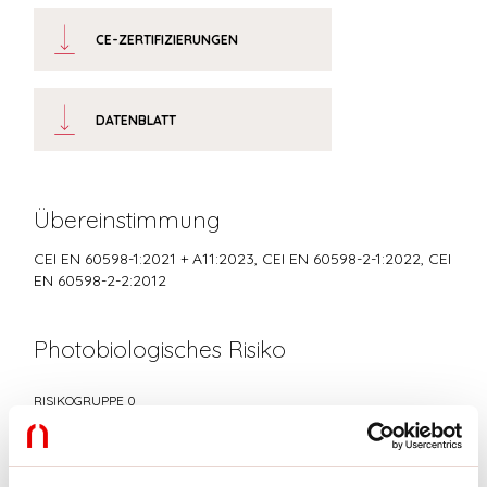
CE-ZERTIFIZIERUNGEN
DATENBLATT
Übereinstimmung
CEI EN 60598-1:2021 + A11:2023, CEI EN 60598-2-1:2022, CEI
EN 60598-2-2:2012
Photobiologisches Risiko
RISIKOGRUPPE 0
Zertifiziertes Gerät in der RISIKO-FREIEN GRUPPE, in
Übereinstimmung mit der Bestimmung CEI EN 62471:2010-01, IEC TR
62778:2014.