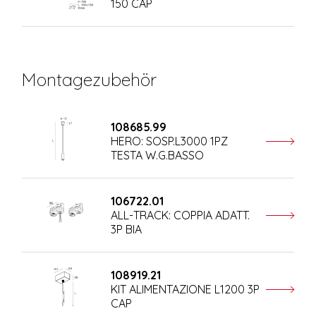
150 CAP
Montagezubehör
108685.99
HERO: SOSP.L3000 1PZ
TESTA W.G.BASSO
106722.01
ALL-TRACK: COPPIA ADATT.
3P BIA
108919.21
KIT ALIMENTAZIONE L1200 3P
CAP