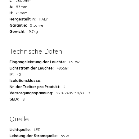
L:
2800mm
A:
53mm
H:
69mm
Hergestellt in:
ITALY
Garantie:
5 Jahre
Gewicht:
9.7kg
Technische Daten
Eingangsleistung der Leuchte:
69.7W
Lichtstrom der Leuchte:
4855lm
IP:
40
Isolationsklasse:
I
Nr. der Treiber pro Produkt:
2
Versorgungsspannung:
220-240V 50/60Hz
SELV:
Sì
Quelle
Lichtquelle:
LED
Leistung der Stromquelle:
59W