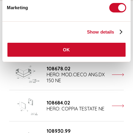
Marketing
Ergänzendes Zubehör
Show details
108676.02
HERO: MOD.CIECO 250 NE
OK
108678.02
HERO: MOD.CIECO ANG.DX
150 NE
108684.02
HERO: COPPIA TESTATE NE
108930.99