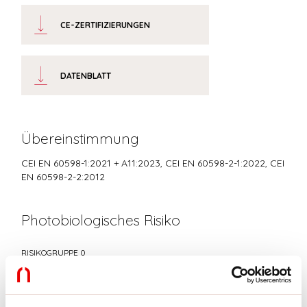
CE-ZERTIFIZIERUNGEN
DATENBLATT
Übereinstimmung
CEI EN 60598-1:2021 + A11:2023, CEI EN 60598-2-1:2022, CEI
EN 60598-2-2:2012
Photobiologisches Risiko
RISIKOGRUPPE 0
Zertifiziertes Gerät in der RISIKO-FREIEN GRUPPE, in
Übereinstimmung mit der Bestimmung CEI EN 62471:2010-01, IEC TR
62778:2014.