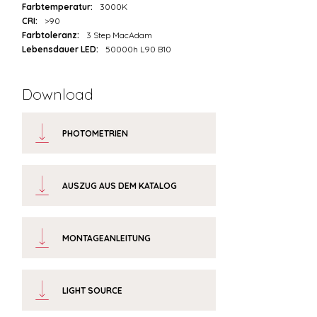
Farbtemperatur:
3000K
CRI:
>90
Farbtoleranz:
3 Step MacAdam
Lebensdauer LED:
50000h L90 B10
Download
PHOTOMETRIEN
AUSZUG AUS DEM KATALOG
MONTAGEANLEITUNG
LIGHT SOURCE