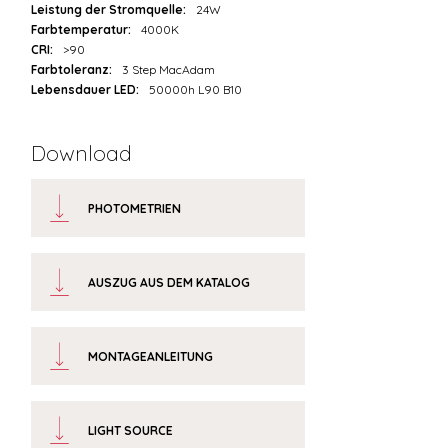
Leistung der Stromquelle:
24W
Farbtemperatur:
4000K
CRI:
>90
Farbtoleranz:
3 Step MacAdam
Lebensdauer LED:
50000h L90 B10
Download
PHOTOMETRIEN
AUSZUG AUS DEM KATALOG
MONTAGEANLEITUNG
LIGHT SOURCE