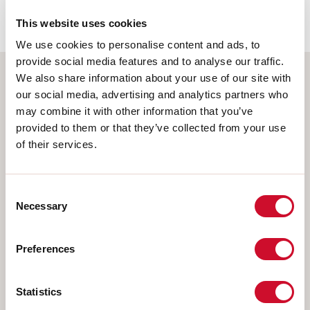
62778:2014.
This website uses cookies
We use cookies to personalise content and ads, to
provide social media features and to analyse our traffic.
We also share information about your use of our site with
Wählen Sie Ihr Produkt
our social media, advertising and analytics partners who
may combine it with other information that you’ve
provided to them or that they’ve collected from your use
of their services.
MONTAGEART
Consent
DECKENMONTAGE
Necessary
Selection
IM GIPSKARTON EINGEBAUT
AUFHÄNGELEUCHTEN
Preferences
WANDMONTAGE
SCHIENE
Statistics