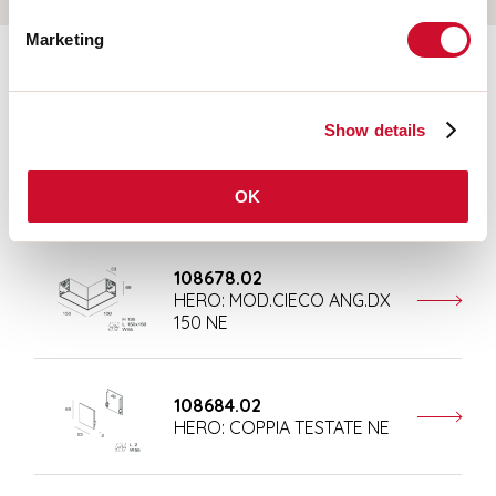
Marketing
Ergänzendes Zubehör
Show details
108676.02
HERO: MOD.CIECO 250 NE
OK
108678.02
HERO: MOD.CIECO ANG.DX
150 NE
108684.02
HERO: COPPIA TESTATE NE