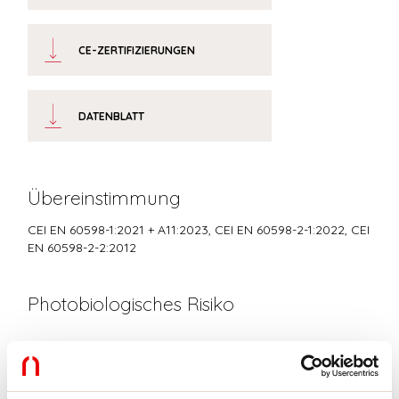
CE-ZERTIFIZIERUNGEN
DATENBLATT
Übereinstimmung
CEI EN 60598-1:2021 + A11:2023, CEI EN 60598-2-1:2022, CEI
EN 60598-2-2:2012
Photobiologisches Risiko
RISIKOGRUPPE 0
Zertifiziertes Gerät in der RISIKO-FREIEN GRUPPE, in
Übereinstimmung mit der Bestimmung CEI EN 62471:2010-01, IEC TR