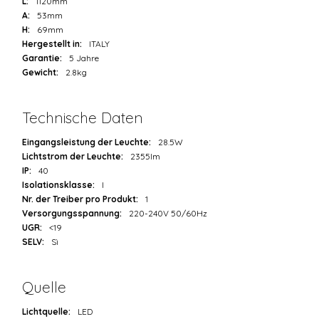
L:
1120mm
A:
53mm
H:
69mm
Hergestellt in:
ITALY
Garantie:
5 Jahre
Gewicht:
2.8kg
Technische Daten
Eingangsleistung der Leuchte:
28.5W
Lichtstrom der Leuchte:
2355lm
IP:
40
Isolationsklasse:
I
Nr. der Treiber pro Produkt:
1
Versorgungsspannung:
220-240V 50/60Hz
UGR:
<19
SELV:
Sì
Quelle
Lichtquelle:
LED