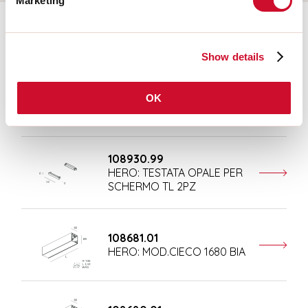
Marketing
Ergänzendes Zubehör
Show details
108677.01
OK
HERO: MOD.CIECO ANG.SX
150 BIA
108930.99
HERO: TESTATA OPALE PER
SCHERMO TL 2PZ
108681.01
HERO: MOD.CIECO 1680 BIA