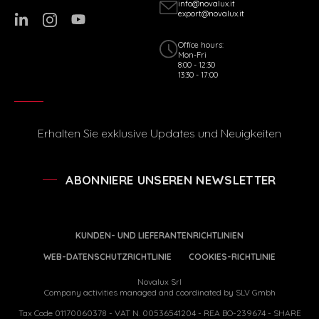
info@novalux.it
export@novalux.it
Office hours:
Mon-Fri
8:00 - 12:30
13:30 - 17:00
Erhalten Sie exklusive Updates und Neuigkeiten
ABONNIERE UNSEREN NEWSLETTER
KUNDEN- UND LIEFERANTENRICHTLINIEN
WEB-DATENSCHUTZRICHTLINIE
COOKIES-RICHTLINIE
Novalux Srl
Company activities managed and coordinated by SLV Gmbh
Tax Code 01170060378 - VAT N. 00536541204 - REA BO-239674 - SHARE