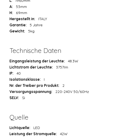
L:
1960mm
A:
53mm
H:
69mm
Hergestellt in:
ITALY
Garantie:
5 Jahre
Gewicht:
5kg
Technische Daten
Eingangsleistung der Leuchte:
48.3W
Lichtstrom der Leuchte:
3757lm
IP:
40
Isolationsklasse:
I
Nr. der Treiber pro Produkt:
2
Versorgungsspannung:
220-240V 50/60Hz
SELV:
Sì
Quelle
Lichtquelle:
LED
Leistung der Stromquelle:
42W