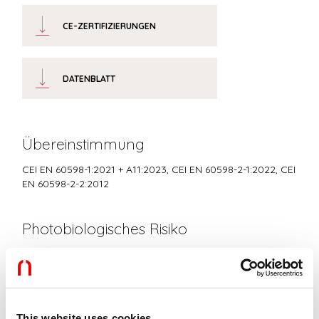
CE-ZERTIFIZIERUNGEN
DATENBLATT
Übereinstimmung
CEI EN 60598-1:2021 + A11:2023, CEI EN 60598-2-1:2022, CEI
EN 60598-2-2:2012
Photobiologisches Risiko
RISIKOGRUPPE 0
Zertifiziertes Gerät in der RISIKO-FREIEN GRUPPE, in
Übereinstimmung mit der Bestimmung CEI EN 62471:2010-01, IEC TR
62778:2014.
This website uses cookies