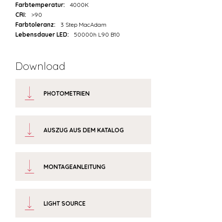
Farbtemperatur:
4000K
CRI:
>90
Farbtoleranz:
3 Step MacAdam
Lebensdauer LED:
50000h L90 B10
Download
PHOTOMETRIEN
AUSZUG AUS DEM KATALOG
MONTAGEANLEITUNG
LIGHT SOURCE