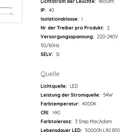
Lichtstrom der Leuchte:
4830lm
IP:
40
Isolationsklasse:
I
Nr. der Treiber pro Produkt:
2
Versorgungsspannung:
220-240V
50/60Hz
SELV:
Sì
Quelle
Lichtquelle:
LED
Leistung der Stromquelle:
54W
Farbtemperatur:
4000K
CRI:
>90
Farbtoleranz:
3 Step MacAdam
Lebensdauer LED:
50000h L90 B10