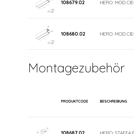
108679.02
HERO: MOD.CIE
108680.02
HERO: MOD.CIE
Montagezubehör
PRODUKTCODE
BESCHREIBUNG
108687.02
HERO: STAFFA P