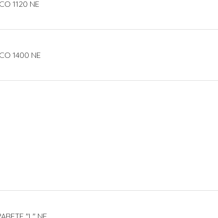
CO 1120 NE
CO 1400 NE
ARETE "L" NE