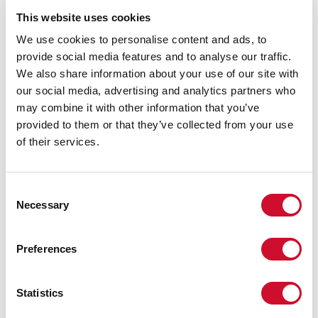
This website uses cookies
We use cookies to personalise content and ads, to
INSTRUCCIONES DE MONTAJE
provide social media features and to analyse our traffic.
We also share information about your use of our site with
our social media, advertising and analytics partners who
LIGHT SOURCE
may combine it with other information that you’ve
provided to them or that they’ve collected from your use
of their services.
CERTIFICACIONES CE
Consent
Necessary
FICHA DE DATOS
Selection
Preferences
Conformidad
Statistics
CEI EN 60598-1:2021 + A11:2023, CEI EN 60598-2-1:2022, CEI
EN 60598-2-2:2012