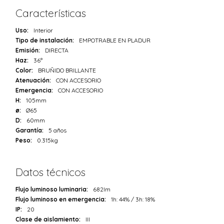
Características
Uso:
Interior
Tipo de instalación:
EMPOTRABLE EN PLADUR
Emisión:
DIRECTA
Haz:
36°
Color:
BRUÑIDO BRILLANTE
Atenuación:
CON ACCESORIO
Emergencia:
CON ACCESORIO
H:
105mm
ø:
Ø65
D:
60mm
Garantía:
5 años
Peso:
0.315kg
Datos técnicos
Flujo luminoso luminaria:
682lm
Flujo luminoso en emergencia:
1h: 44% / 3h: 18%
IP:
20
Clase de aislamiento:
III