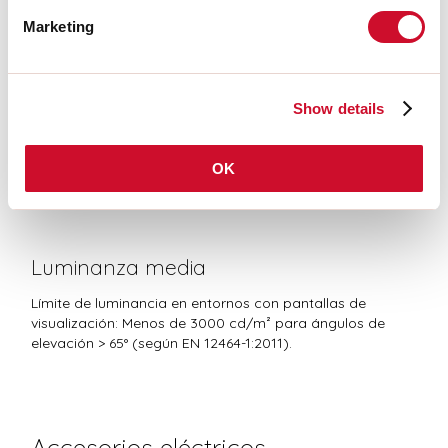
Marketing
Riesgo fotobiológico
GRUPO DE RIESGO 1
Show details
Dispositivo certificado en el GRUPO RG1 - Grupo de riesgo 1 (bajo) -
Ausencia de peligro a causa de una limitación de la emisión de
OK
radiaciones intrínseca al producto de conformidad con las normas CEI
EN 62471:2010-01, IEC TR 62778:2014.
Luminanza media
Límite de luminancia en entornos con pantallas de
visualización: Menos de 3000 cd/m² para ángulos de
elevación > 65° (según EN 12464-1:2011).
Accesorios eléctricos