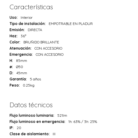
Características
Uso:
Interior
Tipo de instalación:
EMPOTRABLE EN PLADUR
Emisión:
DIRECTA
Haz:
36°
Color:
BRUÑIDO BRILLANTE
Atenuación:
CON ACCESORIO
Emergencia:
CON ACCESORIO
H:
85mm
ø:
Ø50
D:
45mm
Garantía:
5 años
Peso:
0.25kg
Datos técnicos
Flujo luminoso luminaria:
521lm
Flujo luminoso en emergencia:
1h: 63% / 3h: 25%
IP:
20
Clase de aislamiento:
III