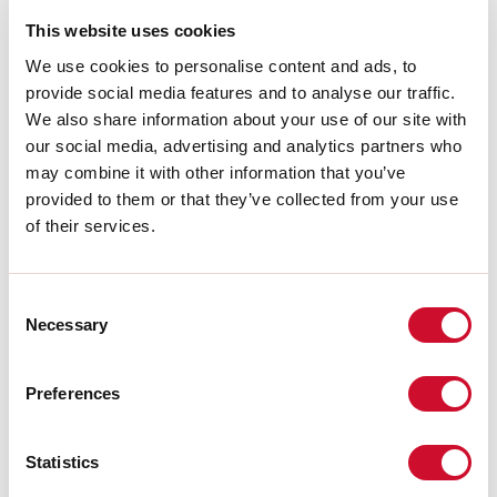
This website uses cookies
LIGHT SOURCE
We use cookies to personalise content and ads, to
provide social media features and to analyse our traffic.
We also share information about your use of our site with
CERTIFICACIONES CE
our social media, advertising and analytics partners who
may combine it with other information that you’ve
provided to them or that they’ve collected from your use
FICHA DE DATOS
of their services.
Consent
Conformidad
Necessary
Selection
CEI EN 60598-1:2021 + A11:2023, CEI EN 60598-2-1:2022, CEI
EN 60598-2-2:2012
Preferences
Riesgo fotobiológico
Statistics