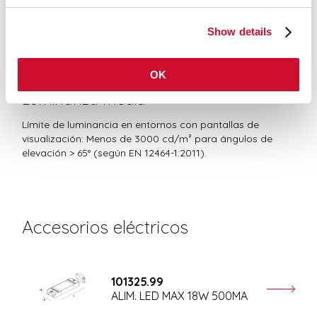
Dispositivo certificado en el GRUPO RG1 - Grupo de riesgo 1 (bajo) -
Ausencia de peligro a causa de una limitación de la emisión de
Show details
radiaciones intrínseca al producto de conformidad con las normas CEI
EN 62471:2010-01, IEC TR 62778:2014.
OK
Luminanza media
Límite de luminancia en entornos con pantallas de
visualización: Menos de 3000 cd/m² para ángulos de
elevación > 65° (según EN 12464-1:2011).
Accesorios eléctricos
101325.99
ALIM. LED MAX 18W 500MA