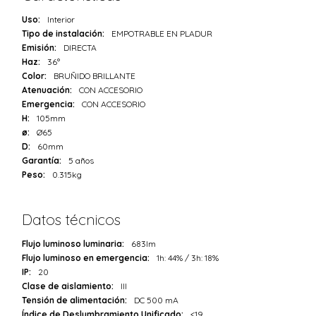
Uso:
Interior
Tipo de instalación:
EMPOTRABLE EN PLADUR
Emisión:
DIRECTA
Haz:
36°
Color:
BRUÑIDO BRILLANTE
Atenuación:
CON ACCESORIO
Emergencia:
CON ACCESORIO
H:
105mm
ø:
Ø65
D:
60mm
Garantía:
5 años
Peso:
0.315kg
Datos técnicos
Flujo luminoso luminaria:
683lm
Flujo luminoso en emergencia:
1h: 44% / 3h: 18%
IP:
20
Clase de aislamiento:
III
Tensión de alimentación:
DC 500 mA
Índice de Deslumbramiento Unificado:
<19