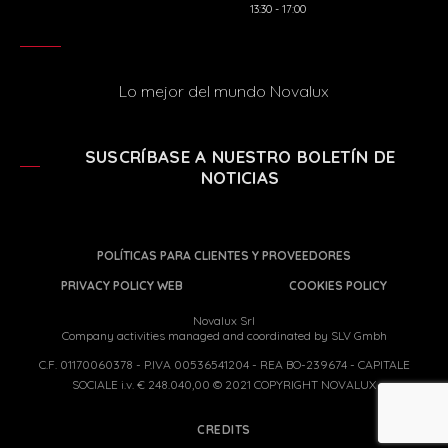
13:30 - 17:00
Lo mejor del mundo Novalux
SUSCRÍBASE A NUESTRO BOLETÍN DE
NOTICIAS
POLÍTICAS PARA CLIENTES Y PROVEEDORES
PRIVACY POLICY WEB
COOKIES POLICY
Novalux Srl
Company activities managed and coordinated by SLV Gmbh
C.F. 01170060378 - P.IVA 00536541204 - REA BO-239674 - CAPITALE
SOCIALE i.v. € 248.040,00 © 2021 COPYRIGHT NOVALUX
CREDITS