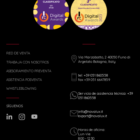
RED DE VENTA
Via Marzabotto, 2 40050 Funo di
Argelato Bologna, Italy
TRABAJA CON NOSOTROS
ASESORAMIENTO PREVENTA
tel: +39 051 860558
fax +39 051 6647859
ASISTENCIA POSVENTA
WHISTLEBLOWING
Servicio de asistencia técnica: +39
051 860558
SÍGUENOS
info@novalux.it
export@novalux.it
Horas de oficina:
Lun-Vie
8:00 - 12:30