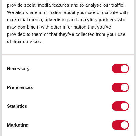
LIGHT SOURCE
provide social media features and to analyse our traffic.
We also share information about your use of our site with
our social media, advertising and analytics partners who
may combine it with other information that you’ve
CERTIFICACIONES CE
provided to them or that they’ve collected from your use
of their services.
FICHA DE DATOS
Consent
Necessary
Selection
Conformidad
Preferences
CEI EN 60598-1:2021 + A11:2023, CEI EN 60598-2-1:2022, CEI
EN 60598-2-2:2012
Statistics
Riesgo fotobiológico
Marketing
GRUPO DE RIESGO 1