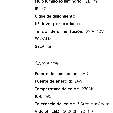
Flujo luminoso luminaria:
2131lm
IP:
40
Clase de aislamiento:
I
N° driver por producto:
1
Tensión de alimentación:
220-240V
50/60Hz
SELV:
Sì
Sorgente
Fuente de iluminación:
LED
Fuente de energía:
24W
Temperatura de color:
2700K
ICR:
>90
Tolerancia del color:
3 Step MacAdam
Vida útil LED:
50000h L90 B10