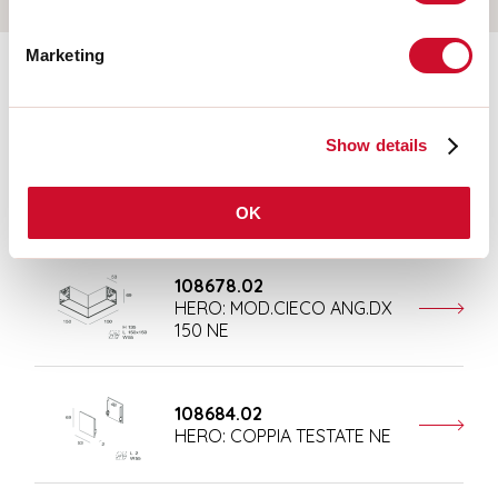
Marketing
Accesorios adicionales
Show details
108676.02
HERO: MOD.CIECO 250 NE
OK
108678.02
HERO: MOD.CIECO ANG.DX
150 NE
108684.02
HERO: COPPIA TESTATE NE