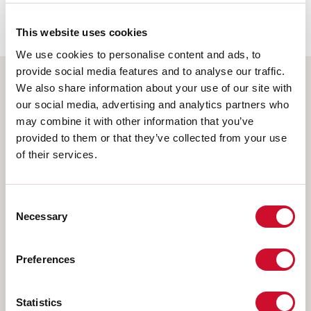
EN 62471:2010-01, IEC TR 62778:2014.
This website uses cookies
We use cookies to personalise content and ads, to
provide social media features and to analyse our traffic.
We also share information about your use of our site with
Elige tu producto
our social media, advertising and analytics partners who
may combine it with other information that you’ve
provided to them or that they’ve collected from your use
of their services.
TIPO DE INSTALACIÓN
MONTAJE EN TECHO
Consent
Necessary
Selection
EMPOTRABLE EN PLADUR
COLGANTE
Preferences
PARED
RIELES
Statistics