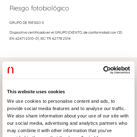
Riesgo fotobiológico
GRUPO DE RIESGO 0
Dispositivo certificado en el GRUPO EXENTO, de conformidad con CEI
EN 62471:2010-01, IEC TR 62778:2014.
Elige tu producto
This website uses cookies
We use cookies to personalise content and ads, to
TIPO DE INSTALACIÓN
provide social media features and to analyse our traffic.
We also share information about your use of our site with
MONTAJE EN TECHO
our social media, advertising and analytics partners who
may combine it with other information that you’ve
EMPOTRABLE EN PLADUR