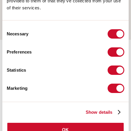
provided to them or that they’ve collected from your use
COLGANTE
of their services.
PARED
RIELES
Consent
Necessary
Selection
Preferences
Accesorios adicionales
Statistics
108677.01
HERO: MOD.CIECO ANG.SX
150 BIA
Marketing
108930.99
HERO: TESTATA OPALE PER
Show details
SCHERMO TL 2PZ
OK