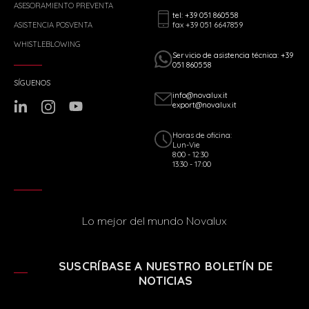
ASESORAMIENTO PREVENTA
tel: +39 051 860558
fax +39 051 6647859
ASISTENCIA POSVENTA
WHISTLEBLOWING
Servicio de asistencia técnica: +39
051 860558
SÍGUENOS
info@novalux.it
export@novalux.it
Horas de oficina:
Lun-Vie
8:00 - 12:30
13:30 - 17:00
Lo mejor del mundo Novalux
SUSCRÍBASE A NUESTRO BOLETÍN DE
NOTICIAS