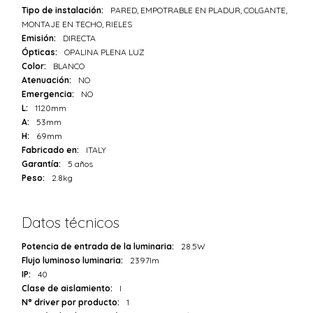
Tipo de instalación:
PARED, EMPOTRABLE EN PLADUR, COLGANTE,
MONTAJE EN TECHO, RIELES
Emisión:
DIRECTA
Ópticas:
OPALINA PLENA LUZ
Color:
BLANCO
Atenuación:
NO
Emergencia:
NO
L:
1120mm
A:
53mm
H:
69mm
Fabricado en:
ITALY
Garantía:
5 años
Peso:
2.8kg
Datos técnicos
Potencia de entrada de la luminaria:
28.5W
Flujo luminoso luminaria:
2397lm
IP:
40
Clase de aislamiento:
I
N° driver por producto:
1