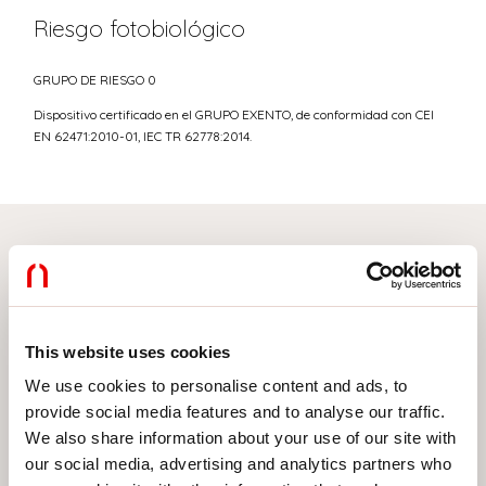
Riesgo fotobiológico
GRUPO DE RIESGO 0
Dispositivo certificado en el GRUPO EXENTO, de conformidad con CEI
EN 62471:2010-01, IEC TR 62778:2014.
Elige tu producto
This website uses cookies
TIPO DE INSTALACIÓN
We use cookies to personalise content and ads, to
provide social media features and to analyse our traffic.
MONTAJE EN TECHO
We also share information about your use of our site with
our social media, advertising and analytics partners who
EMPOTRABLE EN PLADUR