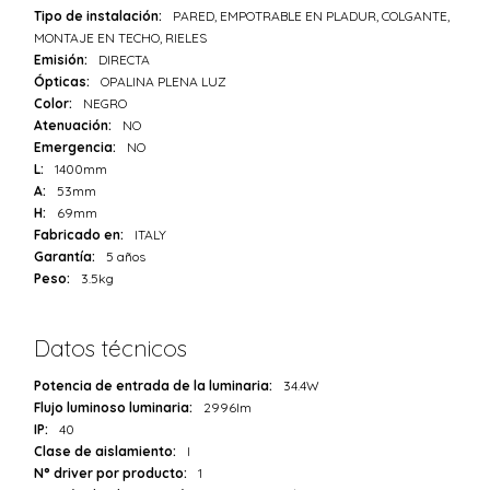
Tipo de instalación:
PARED, EMPOTRABLE EN PLADUR, COLGANTE,
MONTAJE EN TECHO, RIELES
Emisión:
DIRECTA
Ópticas:
OPALINA PLENA LUZ
Color:
NEGRO
Atenuación:
NO
Emergencia:
NO
L:
1400mm
A:
53mm
H:
69mm
Fabricado en:
ITALY
Garantía:
5 años
Peso:
3.5kg
Datos técnicos
Potencia de entrada de la luminaria:
34.4W
Flujo luminoso luminaria:
2996lm
IP:
40
Clase de aislamiento:
I
N° driver por producto:
1