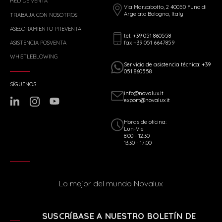
RED DE VENTA
Via Marzabotto, 2 40050 Funo di
Argelato Bologna, Italy
TRABAJA CON NOSOTROS
ASESORAMIENTO PREVENTA
tel: +39 051 860558
fax +39 051 6647859
ASISTENCIA POSVENTA
WHISTLEBLOWING
Servicio de asistencia técnica: +39
051 860558
SÍGUENOS
info@novalux.it
export@novalux.it
Horas de oficina:
Lun-Vie
8:00 - 12:30
13:30 - 17:00
Lo mejor del mundo Novalux
SUSCRÍBASE A NUESTRO BOLETÍN DE