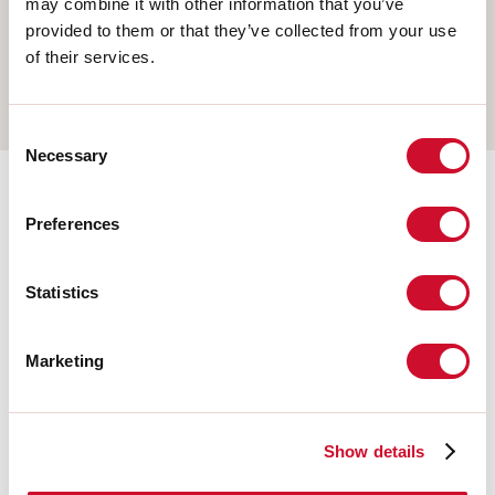
may combine it with other information that you’ve
COLGANTE
provided to them or that they’ve collected from your use
PARED
of their services.
RIELES
Consent
Necessary
Selection
Accesorios adicionales
Preferences
Statistics
108676.02
HERO: MOD.CIECO 250 NE
Marketing
108678.02
HERO: MOD.CIECO ANG.DX
150 NE
Show details