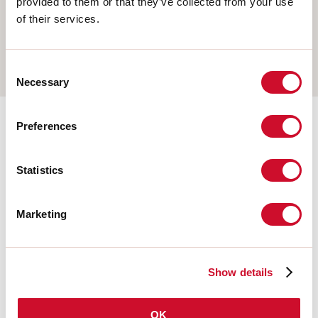
provided to them or that they’ve collected from your use
COLGANTE
of their services.
PARED
RIELES
Consent
Necessary
Selection
Preferences
Accesorios adicionales
Statistics
108677.01
HERO: MOD.CIECO ANG.SX
150 BIA
Marketing
108930.99
HERO: TESTATA OPALE PER
Show details
SCHERMO TL 2PZ
OK