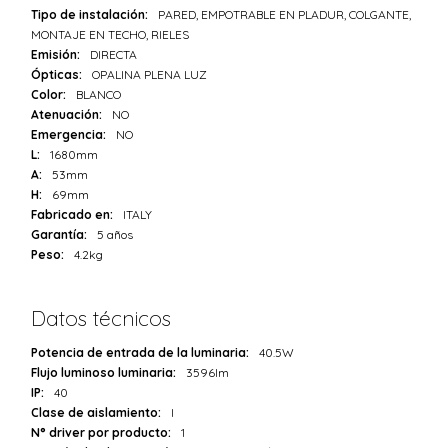
Tipo de instalación:
PARED, EMPOTRABLE EN PLADUR, COLGANTE,
MONTAJE EN TECHO, RIELES
Emisión:
DIRECTA
Ópticas:
OPALINA PLENA LUZ
Color:
BLANCO
Atenuación:
NO
Emergencia:
NO
L:
1680mm
A:
53mm
H:
69mm
Fabricado en:
ITALY
Garantía:
5 años
Peso:
4.2kg
Datos técnicos
Potencia de entrada de la luminaria:
40.5W
Flujo luminoso luminaria:
3596lm
IP:
40
Clase de aislamiento:
I
N° driver por producto:
1