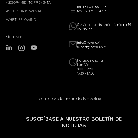
ASESORAMIENTO PREVENTA
tel: +39 051 860558
fax +39 051 6647859
ASISTENCIA POSVENTA
WHISTLEBLOWING
Servicio de asistencia técnica: +39
051 860558
SÍGUENOS
info@novalux.it
export@novalux.it
Horas de oficina:
Lun-Vie
8:00 - 12:30
13:30 - 17:00
Lo mejor del mundo Novalux
SUSCRÍBASE A NUESTRO BOLETÍN DE
NOTICIAS