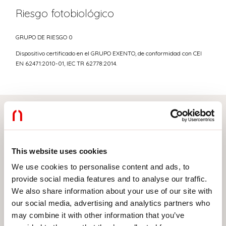
Riesgo fotobiológico
GRUPO DE RIESGO 0
Dispositivo certificado en el GRUPO EXENTO, de conformidad con CEI
EN 62471:2010-01, IEC TR 62778:2014.
Elige tu producto
This website uses cookies
We use cookies to personalise content and ads, to
TIPO DE INSTALACIÓN
provide social media features and to analyse our traffic.
We also share information about your use of our site with
MONTAJE EN TECHO
our social media, advertising and analytics partners who
may combine it with other information that you’ve
EMPOTRABLE EN PLADUR