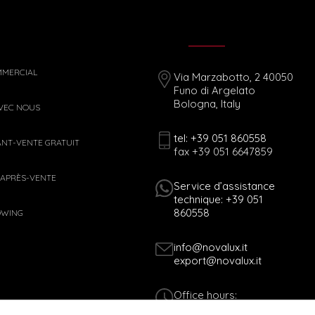
MMERCIAL
Via Marzabotto, 2 40050
Funo di Argelato
Bologna, Italy
AVEC NOUS
tel: +39 051 860558
ANT-VENTE GRATUIT
fax +39 051 6647859
 APRÈS-VENTE
Service d’assistance
technique: +39 051
860558
OWING
info@novalux.it
export@novalux.it
Office hours:
Mon-Fri