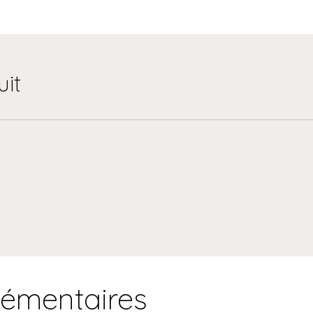
uit
lémentaires