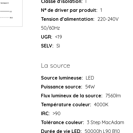
Classe d’isolation:
I
N° de driver par produit:
1
Tension d’alimentation:
220-240V
50/60Hz
UGR:
<19
SELV:
Sì
La source
Source lumineuse:
LED
Puissance source:
54W
Flux lumineux de la source:
7560lm
Température couleur:
4000K
IRC:
>90
Tolérance couleur:
3 Step MacAdam
Durée de vie LED:
50000h L90 B10