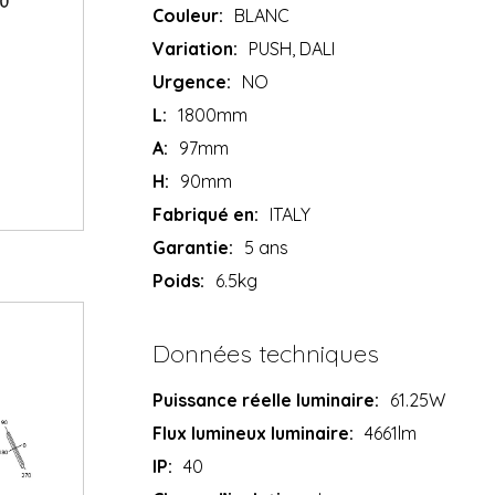
Couleur:
BLANC
Variation:
PUSH, DALI
Urgence:
NO
L:
1800mm
A:
97mm
H:
90mm
Fabriqué en:
ITALY
Garantie:
5 ans
Poids:
6.5kg
Données techniques
Puissance réelle luminaire:
61.25W
Flux lumineux luminaire:
4661lm
IP:
40