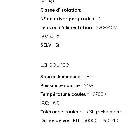
IP:
40
Classe d’isolation:
I
N° de driver par produit:
1
Tension d’alimentation:
220-240V
50/60Hz
SELV:
Sì
La source
Source lumineuse:
LED
Puissance source:
24W
Température couleur:
2700K
IRC:
>90
Tolérance couleur:
3 Step MacAdam
Durée de vie LED:
50000h L90 B10