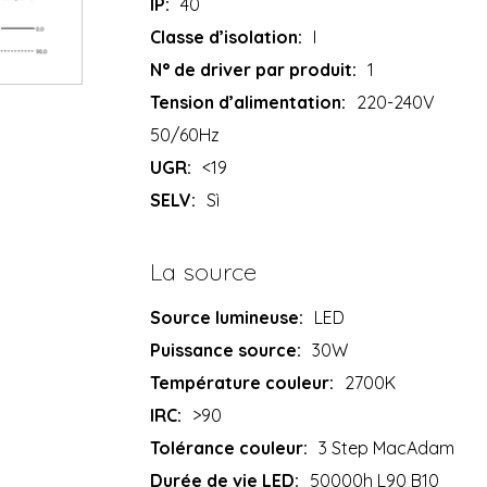
IP:
40
Classe d’isolation:
I
N° de driver par produit:
1
Tension d’alimentation:
220-240V
50/60Hz
UGR:
<19
SELV:
Sì
La source
Source lumineuse:
LED
Puissance source:
30W
Température couleur:
2700K
IRC:
>90
Tolérance couleur:
3 Step MacAdam
Durée de vie LED:
50000h L90 B10