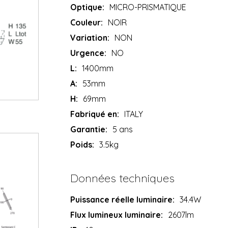
Optique:
MICRO-PRISMATIQUE
Couleur:
NOIR
Variation:
NON
Urgence:
NO
L:
1400mm
A:
53mm
H:
69mm
Fabriqué en:
ITALY
Garantie:
5 ans
Poids:
3.5kg
Données techniques
Puissance réelle luminaire:
34.4W
Flux lumineux luminaire:
2607lm