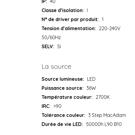
IP:
40
Classe d’isolation:
I
N° de driver par produit:
1
Tension d’alimentation:
220-240V
50/60Hz
SELV:
Sì
La source
Source lumineuse:
LED
Puissance source:
36W
Température couleur:
2700K
IRC:
>90
Tolérance couleur:
3 Step MacAdam
Durée de vie LED:
50000h L90 B10