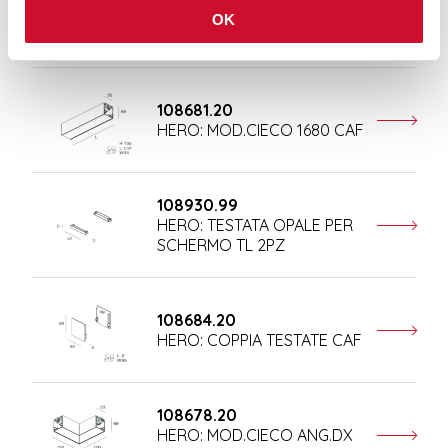
HERO: MOD.CIECO ANG.SX
OK
150 CAF
108681.20
HERO: MOD.CIECO 1680 CAF
108930.99
HERO: TESTATA OPALE PER
SCHERMO TL 2PZ
108684.20
HERO: COPPIA TESTATE CAF
108678.20
HERO: MOD.CIECO ANG.DX