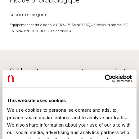
Risque photobiologique
GROUPE DE RISQUE 0
Équipement certifié dans le GROUPE SANS RISQUE, selon la norme IEC
EN 62471:2010-01, IEC TR 62778:2014.
Sélectionnez votre produit
This website uses cookies
TYPE INSTALLATION
We use cookies to personalise content and ads, to
PLAFONNIER
provide social media features and to analyse our traffic.
ENCASTRABLE EN PLAQUE DE PLÂTRE
We also share information about your use of our site with
our social media, advertising and analytics partners who
SUSPENSION