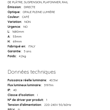
DE PLÂTRE, SUSPENSION, PLAFONNIER, RAIL
Émission:
DIRECTE
Optique:
OPALE PLEINE LUMIÈRE
Couleur:
CAFÉ
Variation:
NON
Urgence:
NO
L:
1680mm
A:
53mm
H:
69mm
Fabriqué en:
ITALY
Garantie:
5 ans
Poids:
4.2kg
Données techniques
Puissance réelle luminaire:
40.5W
Flux lumineux luminaire:
3197lm
IP:
40
Classe d’isolation:
I
N° de driver par produit:
1
Tension d’alimentation:
220-240V 50/60Hz
SELV:
Sì