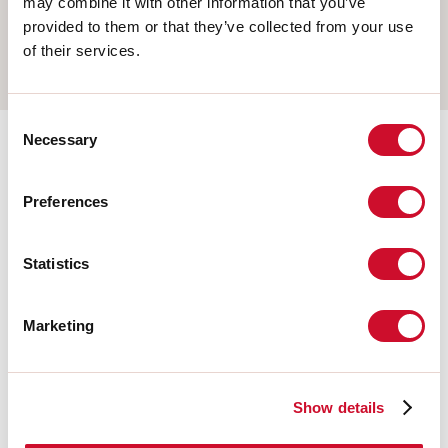
may combine it with other information that you’ve
APPLIQUE MURALE
provided to them or that they’ve collected from your use
of their services.
RAIL
Consent
Necessary
Selection
Accessoires complémentaires
Preferences
108676.20
HERO: MOD.CIECO 250 CAF
Statistics
Marketing
108680.20
HERO: MOD.CIECO 1400 CAF
Show details
108677.20