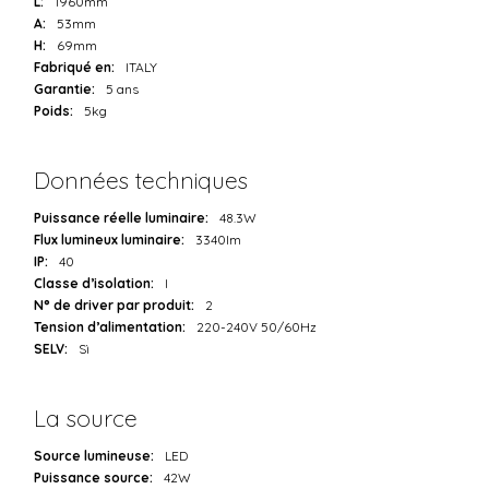
L:
1960mm
A:
53mm
H:
69mm
Fabriqué en:
ITALY
Garantie:
5 ans
Poids:
5kg
Données techniques
Puissance réelle luminaire:
48.3W
Flux lumineux luminaire:
3340lm
IP:
40
Classe d’isolation:
I
N° de driver par produit:
2
Tension d’alimentation:
220-240V 50/60Hz
SELV:
Sì
La source
Source lumineuse:
LED
Puissance source:
42W