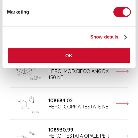
Accessoires complémentaires
Marketing
108676.02
Show details
HERO: MOD.CIECO 250 NE
OK
108678.02
HERO: MOD.CIECO ANG.DX
150 NE
108684.02
HERO: COPPIA TESTATE NE
108930.99
HERO: TESTATA OPALE PER