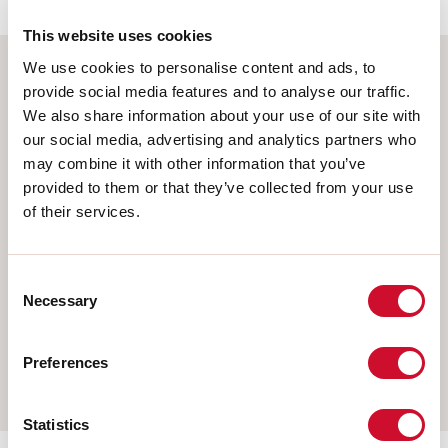
This website uses cookies
We use cookies to personalise content and ads, to
provide social media features and to analyse our traffic.
Sélectionnez votre produit
We also share information about your use of our site with
our social media, advertising and analytics partners who
may combine it with other information that you’ve
provided to them or that they’ve collected from your use
TYPE INSTALLATION
of their services.
PLAFONNIER
ENCASTRABLE EN PLAQUE DE PLÂTRE
Consent
Necessary
Selection
SUSPENSION
APPLIQUE MURALE
Preferences
RAIL
Statistics