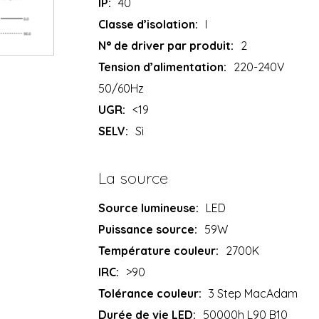
IP:
40
Classe d’isolation:
I
N° de driver par produit:
2
Tension d’alimentation:
220-240V
50/60Hz
UGR:
<19
SELV:
Sì
La source
Source lumineuse:
LED
Puissance source:
59W
Température couleur:
2700K
IRC:
>90
Tolérance couleur:
3 Step MacAdam
Durée de vie LED:
50000h L90 B10