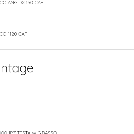
CO ANG.DX 150 CAF
CO 1120 CAF
ontage
000 1PZ TESTA W.G.BASSO