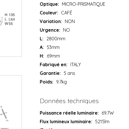
Optique:
MICRO-PRISMATIQUE
Couleur:
CAFÉ
Variation:
NON
Urgence:
NO
L:
2800mm
A:
53mm
H:
69mm
Fabriqué en:
ITALY
Garantie:
5 ans
Poids:
9.7kg
Données techniques
Puissance réelle luminaire:
69.7W
Flux lumineux luminaire:
5215lm