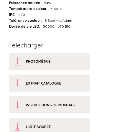
Puissance source:
54W
Température couleur:
3000K
IRC:
>90
Tolérance couleur:
3 Step MacAdam
Durée de vie LED:
50000h L90 B10
Télécharger
PHOTOMÉTRIE
EXTRAIT CATALOGUE
INSTRUCTIONS DE MONTAGE
LIGHT SOURCE