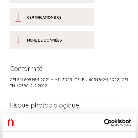
CERTIFICATIONS CE
FICHE DE DONNÉES
Conformité
CEI EN 60598-1:2021 + A11:2023, CEI EN 60598-2-1:2022, CEI
EN 60598-2-2:2012
Risque photobiologique
GROUPE DE RISQUE 0
Équipement certifié dans le GROUPE SANS RISQUE, selon la norme IEC
EN 62471:2010-01, IEC TR 62778:2014.