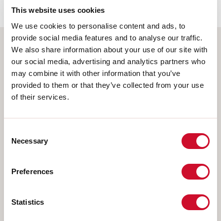
This website uses cookies
We use cookies to personalise content and ads, to
provide social media features and to analyse our traffic.
We also share information about your use of our site with
Sélectionnez votre produit
our social media, advertising and analytics partners who
may combine it with other information that you’ve
provided to them or that they’ve collected from your use
of their services.
TYPE INSTALLATION
PLAFONNIER
Consent
Necessary
Selection
ENCASTRABLE EN PLAQUE DE PLÂTRE
SUSPENSION
Preferences
APPLIQUE MURALE
RAIL
Statistics