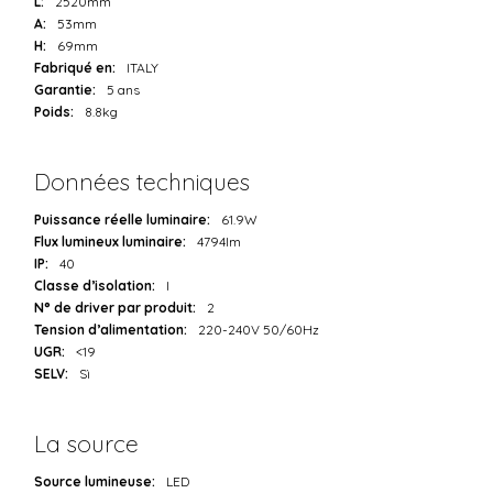
L:
2520mm
A:
53mm
H:
69mm
Fabriqué en:
ITALY
Garantie:
5 ans
Poids:
8.8kg
Données techniques
Puissance réelle luminaire:
61.9W
Flux lumineux luminaire:
4794lm
IP:
40
Classe d’isolation:
I
N° de driver par produit:
2
Tension d’alimentation:
220-240V 50/60Hz
UGR:
<19
SELV:
Sì
La source
Source lumineuse:
LED