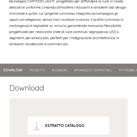
tecnologia CARTOON LIGHT, progettato per diffondere la luce in modo
delicato e uniforme, creando atmosfere rilassanti e ambienti dal design
minimale e pulito. La sorgente luminosa integrata accompagna gli
spazi con eleganza, senza mai risultare invasiva. Il profilo luminoso in
cartongesso è tagliabile su misura, garantendo massima flessibilità
progettuale per realizzare linee di luce continue, segnapasso LED o
segmenti personalizzati, perfetti per l’integrazione architettonica in
ambienti residenziali e commerciali.
DOWNLOAD
PRODOTTI
ACCESSORI
APPARECCHI COMPATIBILI
POTREBBE 
Download
ESTRATTO CATALOGO