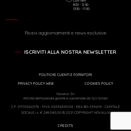
Lun-Ven
8:00 - 12:30
13:30 - 17:00
Ricevi aggiornamenti e news esclusive
ISCRIVITI ALLA NOSTRA NEWSLETTER
POLITICHE CLIENTI E FORNITORI
PRIVACY POLICY WEB
COOKIES POLICY
Novalux Srl
Attività dell'azienda gestite e coordinate da SLV Gmbh
C.F. 01170060378 - P.IVA 00536541204 - REA BO-239674 - CAPITALE
SOCIALE i.v. € 248.040,00 © 2021 COPYRIGHT NOVALUX
CREDITS