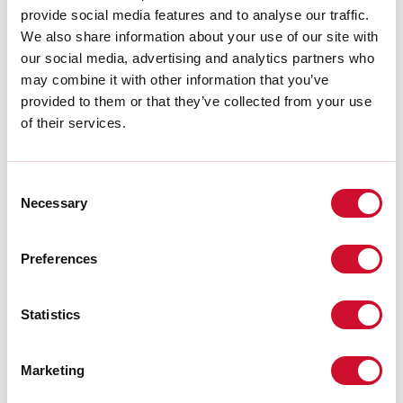
provide social media features and to analyse our traffic.
1018E2.99
We also share information about your use of our site with
A-30: COPPIA TESTATE
our social media, advertising and analytics partners who
CARTONGESSO
may combine it with other information that you’ve
provided to them or that they’ve collected from your use
Apparecchi compatibili
of their services.
Consent
Necessary
Selection
Preferences
Statistics
Marketing