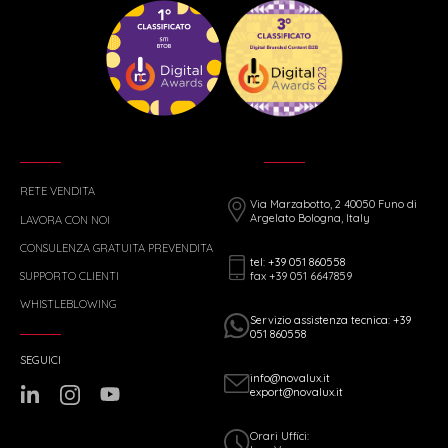
RETE VENDITA
Via Marzabotto, 2 40050 Funo di
Argelato Bologna, Italy
LAVORA CON NOI
CONSULENZA GRATUITA PREVENDITA
tel: +39 051 860558
fax +39 051 6647859
SUPPORTO CLIENTI
WHISTLEBLOWING
Servizio assistenza tecnica: +39
051 860558
SEGUICI
info@novalux.it
export@novalux.it
Orari Uffici: