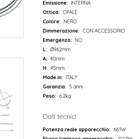
Emissione:
INTERNA
Ottica:
OPALE
Colore:
NERO
Dimmerazione:
CON ACCESSORIO
Emergenza:
NO
L:
Ø962mm
A:
40mm
H:
45mm
Made in:
ITALY
Garanzia:
5 anni
Peso:
6.2kg
Dati tecnici
Potenza reale apparecchio:
66.1W
Flusso luminoso apparecchio:
2122lm