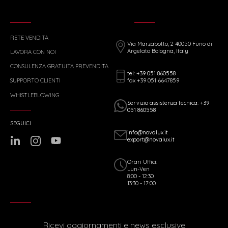
RETE VENDITA
Via Marzabotto, 2 40050 Funo di
Argelato Bologna, Italy
LAVORA CON NOI
CONSULENZA GRATUITA PREVENDITA
tel: +39 051 860558
fax +39 051 6647859
SUPPORTO CLIENTI
WHISTLEBLOWING
Servizio assistenza tecnica: +39
051 860558
SEGUICI
info@novalux.it
export@novalux.it
Orari Uffici:
Lun-Ven
8:00 - 12:30
13:30 - 17:00
Ricevi aggiornamenti e news esclusive