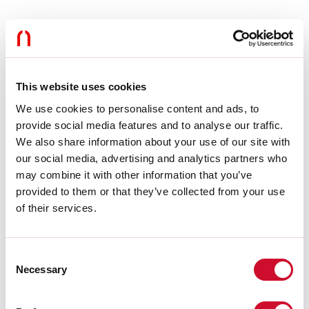
Accessori di completamento
109809.02
This website uses cookies
ARK/HALOS: KIT GIUNZIONE
PROFILI NE
We use cookies to personalise content and ads, to
provide social media features and to analyse our traffic.
We also share information about your use of our site with
our social media, advertising and analytics partners who
Accessori di montaggio
may combine it with other information that you’ve
provided to them or that they’ve collected from your use
of their services.
109001.01
CAVO ALIMENTAZIONE
L=3000 2X1 BIANCO
Consent
Necessary
Selection
109001.00