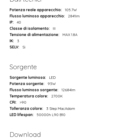
Potenza reale apparecchio:
105.7W
Flusso luminoso apparecchio:
2841lm
IP:
40
Classe di isolamento:
III
Tensione di alimentazione:
MAX 1.8A
IK:
3
SELV:
Sì
Sorgente
Sorgente luminosa:
LED
Potenza sorgente:
93W
Flusso luminoso sorgente:
12684lm
Temperatura colore:
2700K
CRI:
>90
Tolleranza colore:
3 Step MacAdam
LED lifespan:
50000h L90 B10
Download