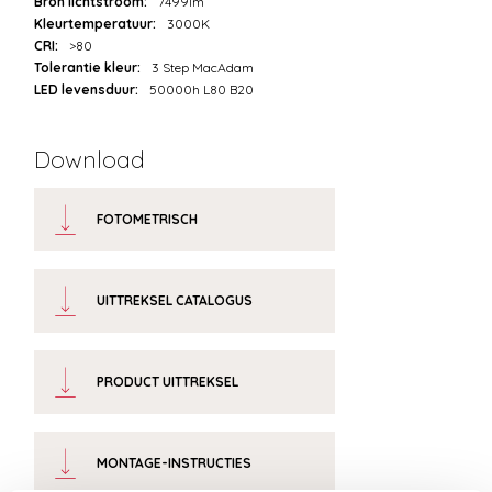
Bron lichtstroom:
7499lm
Kleurtemperatuur:
3000K
CRI:
>80
Tolerantie kleur:
3 Step MacAdam
LED levensduur:
50000h L80 B20
Download
FOTOMETRISCH
UITTREKSEL CATALOGUS
PRODUCT UITTREKSEL
MONTAGE-INSTRUCTIES