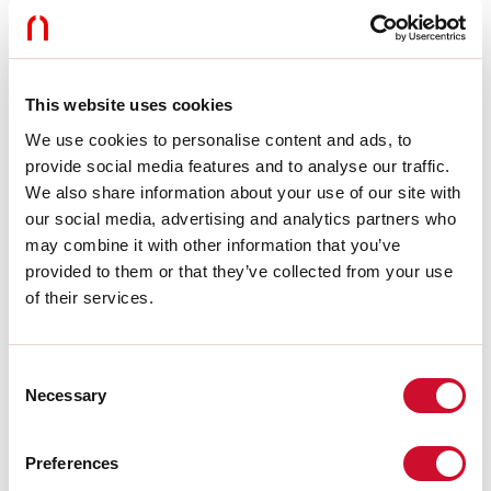
LIGHT SOURCE
This website uses cookies
CERTIFICATIES CE
We use cookies to personalise content and ads, to
provide social media features and to analyse our traffic.
We also share information about your use of our site with
BIM
our social media, advertising and analytics partners who
may combine it with other information that you’ve
provided to them or that they’ve collected from your use
TECHNISCHE FICHE
of their services.
Consent
Conformiteit
Necessary
Selection
CEI EN 60598-1:2015 + A11:2009. IEC 60598-2:2015 2-1, 2-2
Preferences