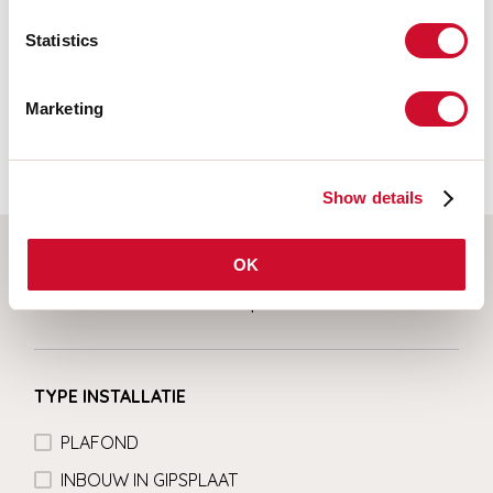
Fotobiologisch risico
Statistics
RISICOGROEP 0
Gecertificeerd apparaat in een RISICOVRIJE GROEP, in
Marketing
overeenstemming met de normen CEI EN 62471:2010-01, IEC TR
62778:2014.
Show details
OK
Selecteer uw product
TYPE INSTALLATIE
PLAFOND
INBOUW IN GIPSPLAAT