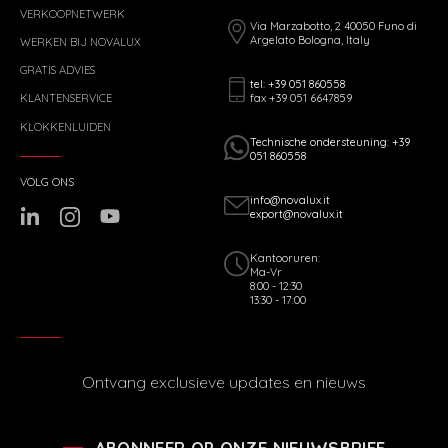
VERKOOPNETWERK
Via Marzabotto, 2 40050 Funo di
Argelato Bologna, Italy
WERKEN BIJ NOVALUX
GRATIS ADVIES
tel: +39 051 860558
fax +39 051 6647859
KLANTENSERVICE
KLOKKENLUIDEN
Technische ondersteuning: +39
051 860558
VOLG ONS
info@novalux.it
export@novalux.it
Kantooruren:
Ma-Vr
8:00 - 12:30
13:30 - 17:00
Ontvang exclusieve updates en nieuws
ABONNEER OP ONZE NIEUWSBRIEF