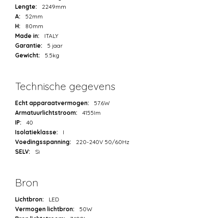
Lengte:
2249mm
A:
52mm
H:
80mm
Made in:
ITALY
Garantie:
5 jaar
Gewicht:
5.5kg
Technische gegevens
Echt apparaatvermogen:
57.6W
Armatuurlichtstroom:
4155lm
IP:
40
Isolatieklasse:
I
Voedingsspanning:
220-240V 50/60Hz
SELV:
Sì
Bron
Lichtbron:
LED
Vermogen lichtbron:
50W