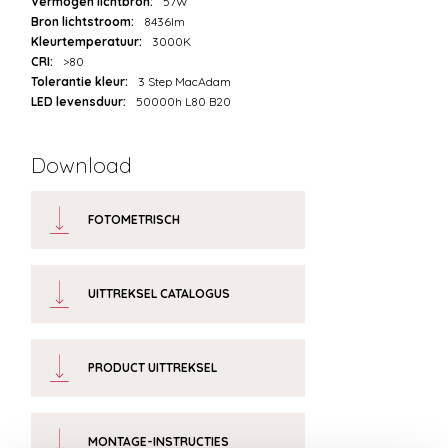
Vermogen lichtbron:
57W
Bron lichtstroom:
8436lm
Kleurtemperatuur:
3000K
CRI:
>80
Tolerantie kleur:
3 Step MacAdam
LED levensduur:
50000h L80 B20
Download
FOTOMETRISCH
UITTREKSEL CATALOGUS
PRODUCT UITTREKSEL
MONTAGE-INSTRUCTIES