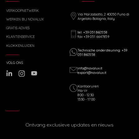
VERKOOPNETWERK
Via Marzabotto, 2 40050 Funo di
Argelato Bologna, Italy
WERKEN BIJ NOVALUX
GRATIS ADVIES
tel: +39 051 860558
fax +39 051 6647859
KLANTENSERVICE
KLOKKENLUIDEN
Technische ondersteuning: +39
051 860558
VOLG ONS
info@novalux.it
export@novalux.it
Kantooruren:
Ma-Vr
8:00 - 12:30
13:30 - 17:00
Ontvang exclusieve updates en nieuws