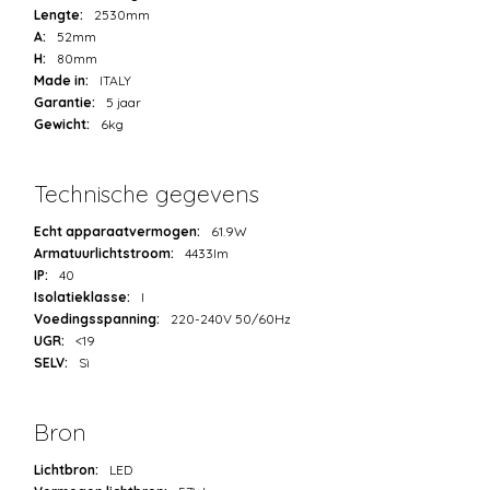
Lengte:
2530mm
A:
52mm
H:
80mm
Made in:
ITALY
Garantie:
5 jaar
Gewicht:
6kg
Technische gegevens
Echt apparaatvermogen:
61.9W
Armatuurlichtstroom:
4433lm
IP:
40
Isolatieklasse:
I
Voedingsspanning:
220-240V 50/60Hz
UGR:
<19
SELV:
Sì
Bron
Lichtbron:
LED