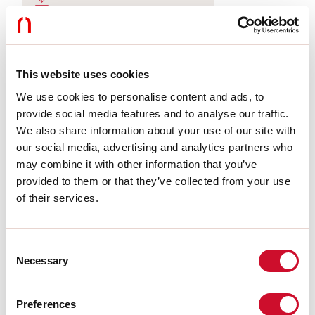
LIGHT SOURCE
This website uses cookies
We use cookies to personalise content and ads, to
CERTIFICATIES CE
provide social media features and to analyse our traffic.
We also share information about your use of our site with
our social media, advertising and analytics partners who
BIM
may combine it with other information that you’ve
provided to them or that they’ve collected from your use
of their services.
TECHNISCHE FICHE
Consent
Necessary
Selection
Conformiteit
CEI EN 60598-1:2015 + A11:2009. IEC 60598-2:2015 2-1, 2-2
Preferences