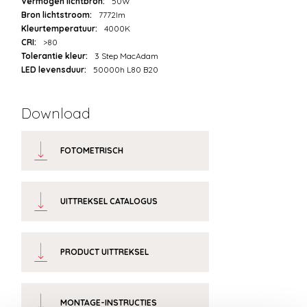
Vermogen lichtbron:
50W
Bron lichtstroom:
7772lm
Kleurtemperatuur:
4000K
CRI:
>80
Tolerantie kleur:
3 Step MacAdam
LED levensduur:
50000h L80 B20
Download
FOTOMETRISCH
UITTREKSEL CATALOGUS
PRODUCT UITTREKSEL
MONTAGE-INSTRUCTIES