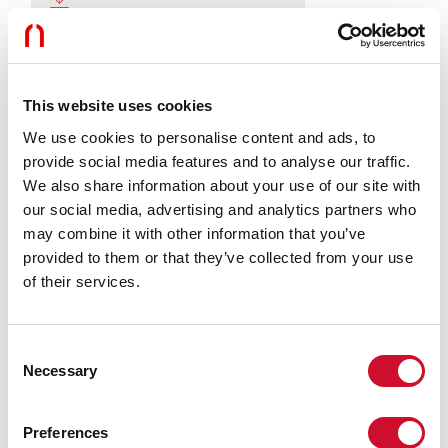
LIGHT SOURCE
This website uses cookies
We use cookies to personalise content and ads, to
CERTIFICATIES CE
provide social media features and to analyse our traffic.
We also share information about your use of our site with
our social media, advertising and analytics partners who
BIM
may combine it with other information that you’ve
provided to them or that they’ve collected from your use
of their services.
TECHNISCHE FICHE
Consent
Necessary
Selection
Conformiteit
CEI EN 60598-1:2015 + A11:2009. IEC 60598-2:2015 2-1, 2-2
Preferences