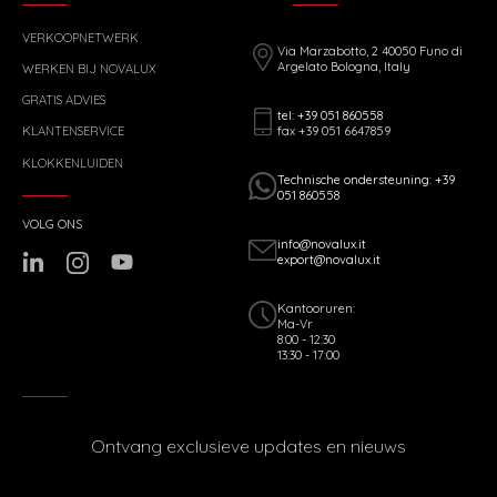
VERKOOPNETWERK
Via Marzabotto, 2 40050 Funo di
Argelato Bologna, Italy
WERKEN BIJ NOVALUX
GRATIS ADVIES
tel: +39 051 860558
fax +39 051 6647859
KLANTENSERVICE
KLOKKENLUIDEN
Technische ondersteuning: +39
051 860558
VOLG ONS
info@novalux.it
export@novalux.it
Kantooruren:
Ma-Vr
8:00 - 12:30
13:30 - 17:00
Ontvang exclusieve updates en nieuws