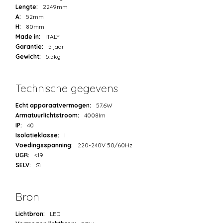
Lengte:
2249mm
A:
52mm
H:
80mm
Made in:
ITALY
Garantie:
5 jaar
Gewicht:
5.5kg
Technische gegevens
Echt apparaatvermogen:
57.6W
Armatuurlichtstroom:
4008lm
IP:
40
Isolatieklasse:
I
Voedingsspanning:
220-240V 50/60Hz
UGR:
<19
SELV:
Sì
Bron
Lichtbron:
LED