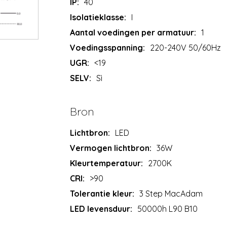
IP:
40
Isolatieklasse:
I
Aantal voedingen per armatuur:
1
Voedingsspanning:
220-240V 50/60Hz
UGR:
<19
SELV:
Sì
Bron
Lichtbron:
LED
Vermogen lichtbron:
36W
Kleurtemperatuur:
2700K
CRI:
>90
Tolerantie kleur:
3 Step MacAdam
LED levensduur:
50000h L90 B10