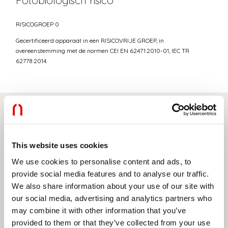
Fotobiologisch risico
RISICOGROEP 0
Gecertificeerd apparaat in een RISICOVRIJE GROEP, in
overeenstemming met de normen CEI EN 62471:2010-01, IEC TR
62778:2014.
Selecteer uw product
This website uses cookies
We use cookies to personalise content and ads, to
provide social media features and to analyse our traffic.
TYPE INSTALLATIE
We also share information about your use of our site with
PLAFOND
our social media, advertising and analytics partners who
may combine it with other information that you’ve
INBOUW IN GIPSPLAAT
provided to them or that they’ve collected from your use