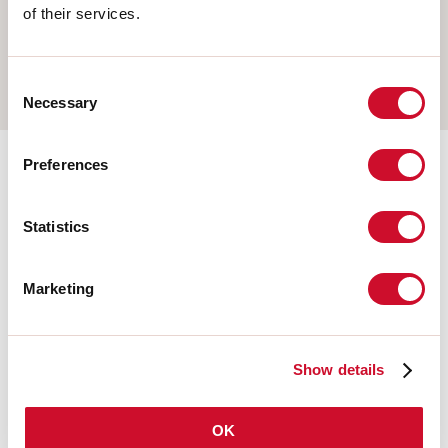
PENDEL
of their services.
OPBOUW WAND
RAIL
Consent
Necessary
Selection
Preferences
Aanvullende accessoires
Statistics
108677.01
HERO: MOD.CIECO ANG.SX
Marketing
150 BIA
108930.99
Show details
HERO: TESTATA OPALE PER
SCHERMO TL 2PZ
OK