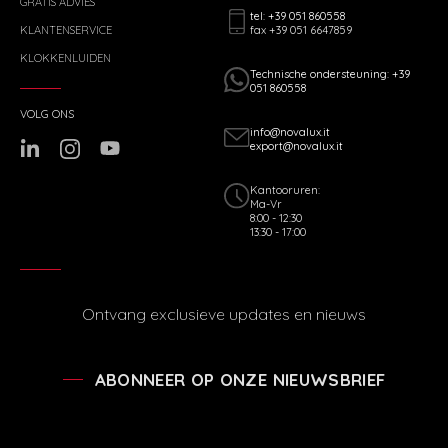
GRATIS ADVIES
tel: +39 051 860558
fax +39 051 6647859
KLANTENSERVICE
KLOKKENLUIDEN
Technische ondersteuning: +39
051 860558
VOLG ONS
info@novalux.it
export@novalux.it
Kantooruren:
Ma-Vr
8:00 - 12:30
13:30 - 17:00
Ontvang exclusieve updates en nieuws
ABONNEER OP ONZE NIEUWSBRIEF