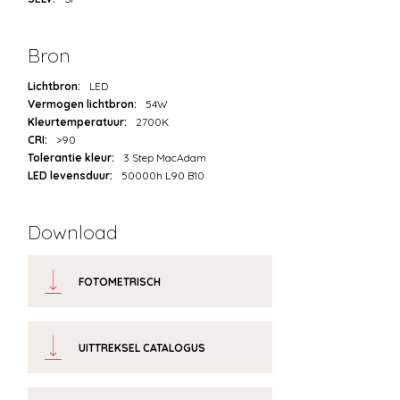
Bron
Lichtbron:
LED
Vermogen lichtbron:
54W
Kleurtemperatuur:
2700K
CRI:
>90
Tolerantie kleur:
3 Step MacAdam
LED levensduur:
50000h L90 B10
Download
FOTOMETRISCH
UITTREKSEL CATALOGUS