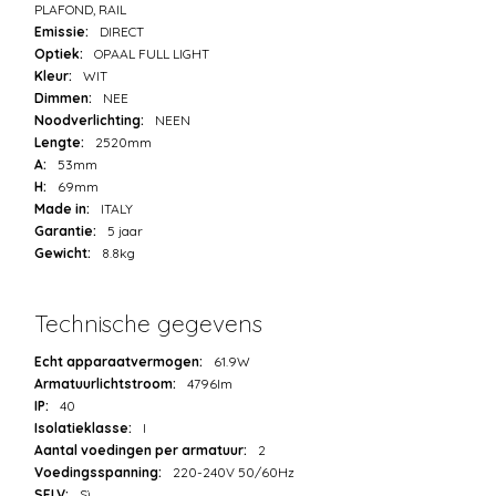
PLAFOND, RAIL
Emissie:
DIRECT
Optiek:
OPAAL FULL LIGHT
Kleur:
WIT
Dimmen:
NEE
Noodverlichting:
NEEN
Lengte:
2520mm
A:
53mm
H:
69mm
Made in:
ITALY
Garantie:
5 jaar
Gewicht:
8.8kg
Technische gegevens
Echt apparaatvermogen:
61.9W
Armatuurlichtstroom:
4796lm
IP:
40
Isolatieklasse:
I
Aantal voedingen per armatuur:
2
Voedingsspanning:
220-240V 50/60Hz
SELV:
Sì