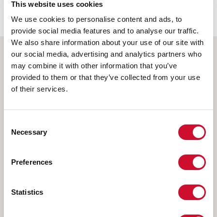
This website uses cookies
62778:2014.
We use cookies to personalise content and ads, to
provide social media features and to analyse our traffic.
We also share information about your use of our site with
our social media, advertising and analytics partners who
Selecteer uw product
may combine it with other information that you’ve
provided to them or that they’ve collected from your use
of their services.
TYPE INSTALLATIE
Consent
Necessary
Selection
PLAFOND
INBOUW IN GIPSPLAAT
Preferences
PENDEL
OPBOUW WAND
Statistics
RAIL