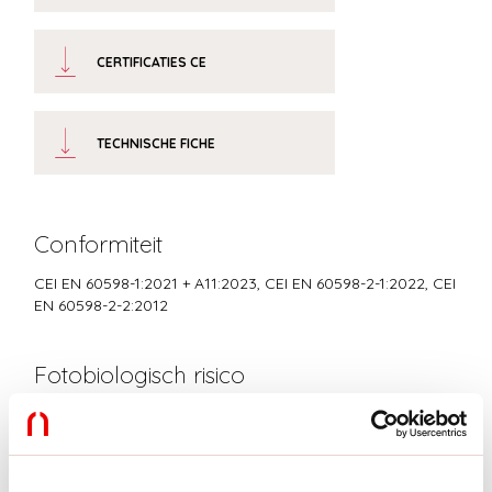
CERTIFICATIES CE
TECHNISCHE FICHE
Conformiteit
CEI EN 60598-1:2021 + A11:2023, CEI EN 60598-2-1:2022, CEI
EN 60598-2-2:2012
Fotobiologisch risico
RISICOGROEP 0
Gecertificeerd apparaat in een RISICOVRIJE GROEP, in
overeenstemming met de normen CEI EN 62471:2010-01, IEC TR