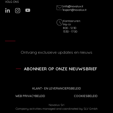
VOLG ONS
info@novalux.it
export@novalux.it
Kantooruren:
Ma-Vr
8:00 - 12:30
13:30 - 17:00
Ontvang exclusieve updates en nieuws
ABONNEER OP ONZE NIEUWSBRIEF
KLANT- EN LEVERANCIERSBELEID
WEB PRIVACYBELEID
COOKIESBELEID
Novalux Srl
Company activities managed and coordinated by SLV Gmbh