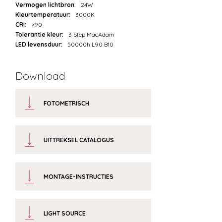
Vermogen lichtbron:
24W
Kleurtemperatuur:
3000K
CRI:
>90
Tolerantie kleur:
3 Step MacAdam
LED levensduur:
50000h L90 B10
Download
FOTOMETRISCH
UITTREKSEL CATALOGUS
MONTAGE-INSTRUCTIES
LIGHT SOURCE