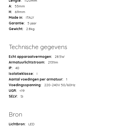
Lengte:
1120mm
A:
53mm
H:
69mm
Made in:
ITALY
Garantie:
5 jaar
Gewicht:
2.8kg
Technische gegevens
Echt apparaatvermogen:
28.5W
Armatuurlichtstroom:
2131lm
IP:
40
Isolatieklasse:
I
Aantal voedingen per armatuur:
1
Voedingsspanning:
220-240V 50/60Hz
UGR:
<19
SELV:
Sì
Bron
Lichtbron:
LED