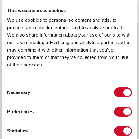
62778:2014.
This website uses cookies
We use cookies to personalise content and ads, to
provide social media features and to analyse our traffic.
We also share information about your use of our site with
Selecteer uw product
our social media, advertising and analytics partners who
may combine it with other information that you’ve
provided to them or that they’ve collected from your use
of their services.
TYPE INSTALLATIE
Consent
PLAFOND
Necessary
Selection
INBOUW IN GIPSPLAAT
PENDEL
Preferences
OPBOUW WAND
RAIL
Statistics