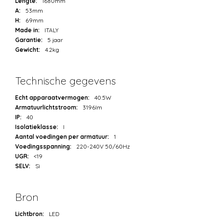
Lengte:
1680mm
A:
53mm
H:
69mm
Made in:
ITALY
Garantie:
5 jaar
Gewicht:
4.2kg
Technische gegevens
Echt apparaatvermogen:
40.5W
Armatuurlichtstroom:
3196lm
IP:
40
Isolatieklasse:
I
Aantal voedingen per armatuur:
1
Voedingsspanning:
220-240V 50/60Hz
UGR:
<19
SELV:
Sì
Bron
Lichtbron:
LED