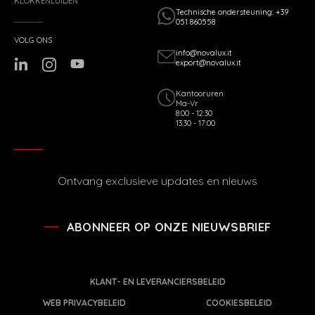
KLOKKENLUIDEN
Technische ondersteuning: +39
051 860558
VOLG ONS
info@novalux.it
export@novalux.it
Kantooruren:
Ma-Vr
8:00 - 12:30
13:30 - 17:00
Ontvang exclusieve updates en nieuws
ABONNEER OP ONZE NIEUWSBRIEF
KLANT- EN LEVERANCIERSBELEID
WEB PRIVACYBELEID
COOKIESBELEID