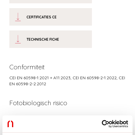
CERTIFICATIES CE
TECHNISCHE FICHE
Conformiteit
CEI EN 60598-1:2021 + A11:2023, CEI EN 60598-2-1:2022, CEI
EN 60598-2-2:2012
Fotobiologisch risico
RISICOGROEP 0
Gecertificeerd apparaat in een RISICOVRIJE GROEP, in
overeenstemming met de normen CEI EN 62471:2010-01, IEC TR