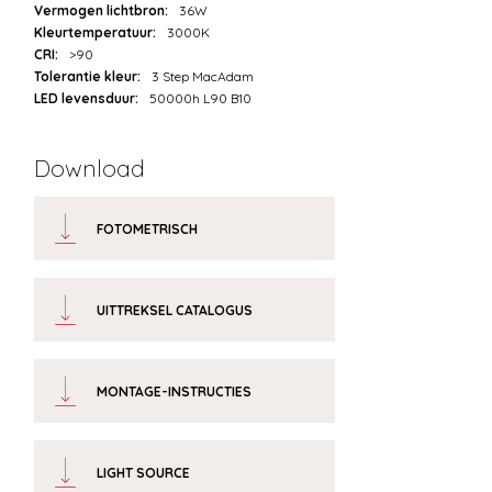
Vermogen lichtbron:
36W
Kleurtemperatuur:
3000K
CRI:
>90
Tolerantie kleur:
3 Step MacAdam
LED levensduur:
50000h L90 B10
Download
FOTOMETRISCH
UITTREKSEL CATALOGUS
MONTAGE-INSTRUCTIES
LIGHT SOURCE