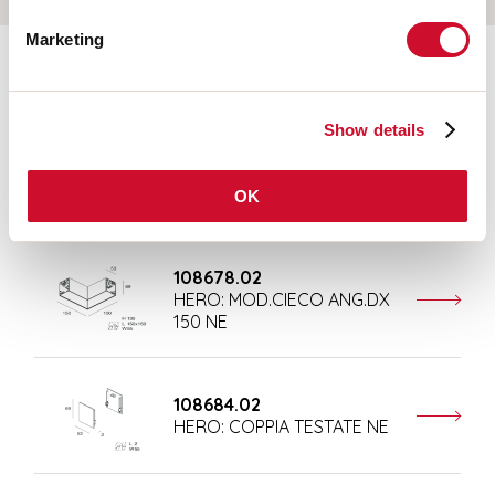
Marketing
Aanvullende accessoires
Show details
108676.02
HERO: MOD.CIECO 250 NE
OK
108678.02
HERO: MOD.CIECO ANG.DX
150 NE
108684.02
HERO: COPPIA TESTATE NE