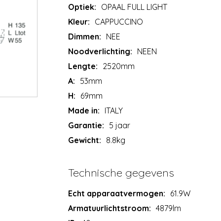
Optiek:
OPAAL FULL LIGHT
Kleur:
CAPPUCCINO
Dimmen:
NEE
Noodverlichting:
NEEN
Lengte:
2520mm
A:
53mm
H:
69mm
Made in:
ITALY
Garantie:
5 jaar
Gewicht:
8.8kg
Technische gegevens
Echt apparaatvermogen:
61.9W
Armatuurlichtstroom:
4879lm