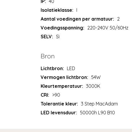
IP:
40
Isolatieklasse:
I
Aantal voedingen per armatuur:
2
Voedingsspanning:
220-240V 50/60Hz
SELV:
Sì
Bron
Lichtbron:
LED
Vermogen lichtbron:
54W
Kleurtemperatuur:
3000K
CRI:
>90
Tolerantie kleur:
3 Step MacAdam
LED levensduur:
50000h L90 B10