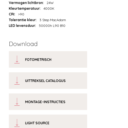
Vermogen lichtbron:
24W
Kleurtemperatuur:
4000K
CRI:
>90
Tolerantie kleur:
3 Step MacAdam
LED levensduur:
50000h L90 B10
Download
FOTOMETRISCH
UITTREKSEL CATALOGUS
MONTAGE-INSTRUCTIES
LIGHT SOURCE