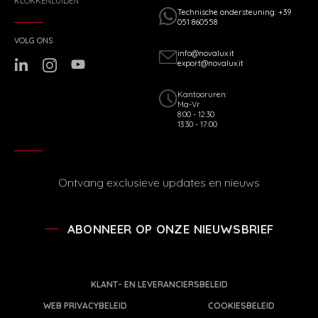
KLOKKENLUIDEN
Technische ondersteuning: +39
051 860558
VOLG ONS
info@novalux.it
export@novalux.it
Kantooruren:
Ma-Vr
8:00 - 12:30
13:30 - 17:00
Ontvang exclusieve updates en nieuws
ABONNEER OP ONZE NIEUWSBRIEF
KLANT- EN LEVERANCIERSBELEID
WEB PRIVACYBELEID
COOKIESBELEID