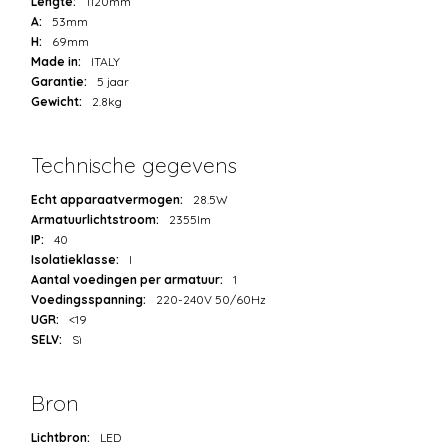
Lengte:
1120mm
A:
53mm
H:
69mm
Made in:
ITALY
Garantie:
5 jaar
Gewicht:
2.8kg
Technische gegevens
Echt apparaatvermogen:
28.5W
Armatuurlichtstroom:
2355lm
IP:
40
Isolatieklasse:
I
Aantal voedingen per armatuur:
1
Voedingsspanning:
220-240V 50/60Hz
UGR:
<19
SELV:
Sì
Bron
Lichtbron:
LED