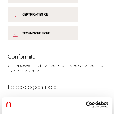
CERTIFICATIES CE
TECHNISCHE FICHE
Conformiteit
CEI EN 60598-1:2021 + A11:2023, CEI EN 60598-2-1:2022, CEI
EN 60598-2-2:2012
Fotobiologisch risico
RISICOGROEP 0
Gecertificeerd apparaat in een RISICOVRIJE GROEP, in
overeenstemming met de normen CEI EN 62471:2010-01, IEC TR