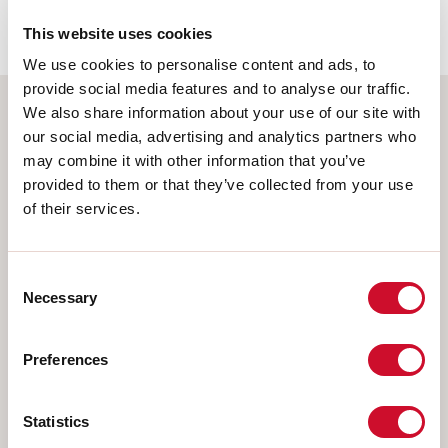
62778:2014.
This website uses cookies
We use cookies to personalise content and ads, to
provide social media features and to analyse our traffic.
We also share information about your use of our site with
Selecteer uw product
our social media, advertising and analytics partners who
may combine it with other information that you’ve
provided to them or that they’ve collected from your use
of their services.
TYPE INSTALLATIE
Consent
PLAFOND
Necessary
Selection
INBOUW IN GIPSPLAAT
PENDEL
Preferences
OPBOUW WAND
RAIL
Statistics