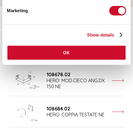
Marketing
Aanvullende accessoires
Show details
108676.02
HERO: MOD.CIECO 250 NE
OK
108678.02
HERO: MOD.CIECO ANG.DX
150 NE
108684.02
HERO: COPPIA TESTATE NE