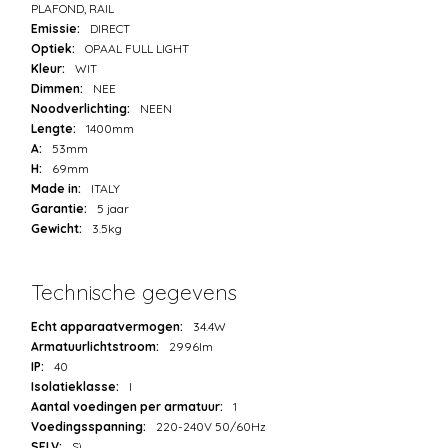
PLAFOND, RAIL
Emissie:
DIRECT
Optiek:
OPAAL FULL LIGHT
Kleur:
WIT
Dimmen:
NEE
Noodverlichting:
NEEN
Lengte:
1400mm
A:
53mm
H:
69mm
Made in:
ITALY
Garantie:
5 jaar
Gewicht:
3.5kg
Technische gegevens
Echt apparaatvermogen:
34.4W
Armatuurlichtstroom:
2996lm
IP:
40
Isolatieklasse:
I
Aantal voedingen per armatuur:
1
Voedingsspanning:
220-240V 50/60Hz
SELV:
Sì