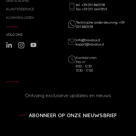
GRATIS ADVIES
tel: +39 051 860558
fax +39 051 6647859
KLANTENSERVICE
KLOKKENLUIDEN
Technische ondersteuning: +39
051 860558
VOLG ONS
info@novalux.it
export@novalux.it
Kantooruren:
Ma-Vr
8:00 - 12:30
13:30 - 17:00
Ontvang exclusieve updates en nieuws
ABONNEER OP ONZE NIEUWSBRIEF