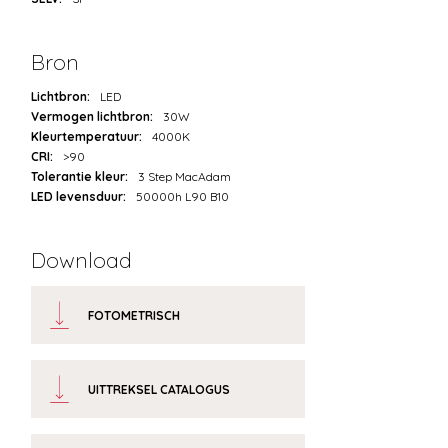
Bron
Lichtbron:
LED
Vermogen lichtbron:
30W
Kleurtemperatuur:
4000K
CRI:
>90
Tolerantie kleur:
3 Step MacAdam
LED levensduur:
50000h L90 B10
Download
FOTOMETRISCH
UITTREKSEL CATALOGUS