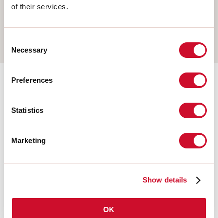
PENDEL
of their services.
OPBOUW WAND
RAIL
Consent
Necessary
Selection
Preferences
Aanvullende accessoires
Statistics
108677.01
HERO: MOD.CIECO ANG.SX
Marketing
150 BIA
108930.99
Show details
HERO: TESTATA OPALE PER
SCHERMO TL 2PZ
OK