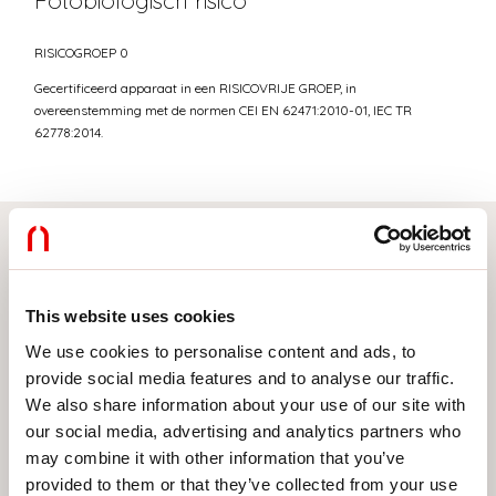
Fotobiologisch risico
RISICOGROEP 0
Gecertificeerd apparaat in een RISICOVRIJE GROEP, in
overeenstemming met de normen CEI EN 62471:2010-01, IEC TR
62778:2014.
Selecteer uw product
This website uses cookies
We use cookies to personalise content and ads, to
provide social media features and to analyse our traffic.
TYPE INSTALLATIE
We also share information about your use of our site with
PLAFOND
our social media, advertising and analytics partners who
may combine it with other information that you’ve
INBOUW IN GIPSPLAAT
provided to them or that they’ve collected from your use