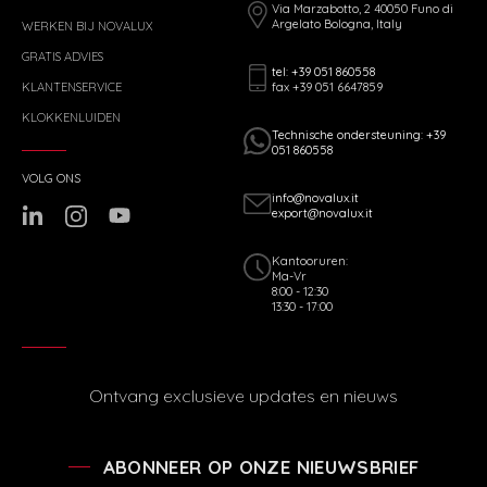
Via Marzabotto, 2 40050 Funo di
Argelato Bologna, Italy
WERKEN BIJ NOVALUX
GRATIS ADVIES
tel: +39 051 860558
fax +39 051 6647859
KLANTENSERVICE
KLOKKENLUIDEN
Technische ondersteuning: +39
051 860558
VOLG ONS
info@novalux.it
export@novalux.it
Kantooruren:
Ma-Vr
8:00 - 12:30
13:30 - 17:00
Ontvang exclusieve updates en nieuws
ABONNEER OP ONZE NIEUWSBRIEF