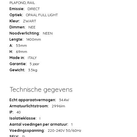
PLAFOND, RAIL
Emissie:
DIRECT
Optiek:
OPAAL FULL LIGHT
Kleur:
ZWART
Dimmen:
NEE
Noodverlichting:
NEEN
Lengte:
1400mm
A:
53mm
H:
69mm
Made in:
ITALY
Garantie:
5 jaar
Gewicht:
3.5kg
Technische gegevens
Echt apparaatvermogen:
34.4W
Armatuurlichtstroom:
2996lm
IP:
40
Isolatieklasse:
I
Aantal voedingen per armatuur:
1
Voedingsspanning:
220-240V 50/60Hz
SELV:
Sì