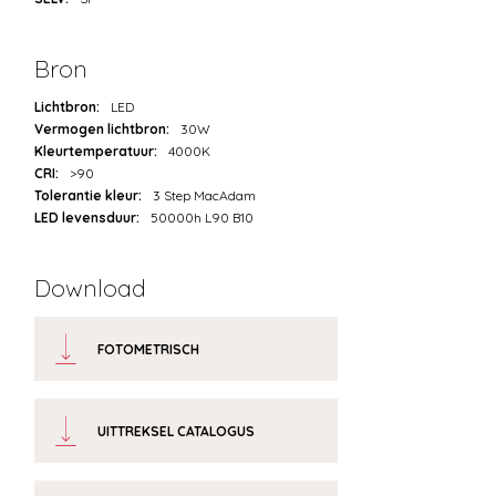
Bron
Lichtbron:
LED
Vermogen lichtbron:
30W
Kleurtemperatuur:
4000K
CRI:
>90
Tolerantie kleur:
3 Step MacAdam
LED levensduur:
50000h L90 B10
Download
FOTOMETRISCH
UITTREKSEL CATALOGUS