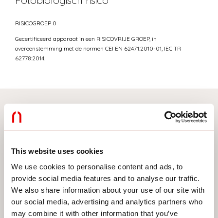
Fotobiologisch risico
RISICOGROEP 0
Gecertificeerd apparaat in een RISICOVRIJE GROEP, in
overeenstemming met de normen CEI EN 62471:2010-01, IEC TR
62778:2014.
Selecteer uw product
This website uses cookies
We use cookies to personalise content and ads, to
TYPE INSTALLATIE
provide social media features and to analyse our traffic.
PLAFOND
We also share information about your use of our site with
our social media, advertising and analytics partners who
INBOUW IN GIPSPLAAT
may combine it with other information that you’ve