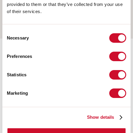
PENDEL
provided to them or that they’ve collected from your use
of their services.
OPBOUW WAND
RAIL
Consent
Necessary
Selection
Aanvullende accessoires
Preferences
Statistics
108676.02
HERO: MOD.CIECO 250 NE
Marketing
108678.02
HERO: MOD.CIECO ANG.DX
Show details
150 NE