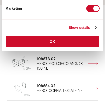
Marketing
Aanvullende accessoires
Show details
108676.02
HERO: MOD.CIECO 250 NE
OK
108678.02
HERO: MOD.CIECO ANG.DX
150 NE
108684.02
HERO: COPPIA TESTATE NE