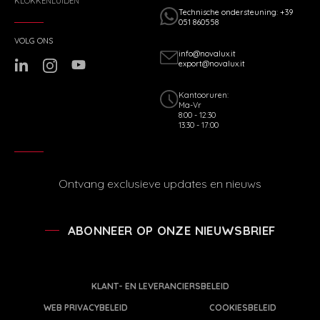
KLOKKENLUIDEN
Technische ondersteuning: +39
051 860558
VOLG ONS
info@novalux.it
export@novalux.it
Kantooruren:
Ma-Vr
8:00 - 12:30
13:30 - 17:00
Ontvang exclusieve updates en nieuws
ABONNEER OP ONZE NIEUWSBRIEF
KLANT- EN LEVERANCIERSBELEID
WEB PRIVACYBELEID
COOKIESBELEID