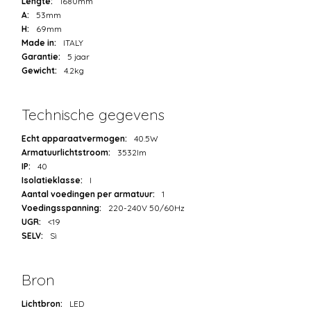
Lengte:
1680mm
A:
53mm
H:
69mm
Made in:
ITALY
Garantie:
5 jaar
Gewicht:
4.2kg
Technische gegevens
Echt apparaatvermogen:
40.5W
Armatuurlichtstroom:
3532lm
IP:
40
Isolatieklasse:
I
Aantal voedingen per armatuur:
1
Voedingsspanning:
220-240V 50/60Hz
UGR:
<19
SELV:
Sì
Bron
Lichtbron:
LED