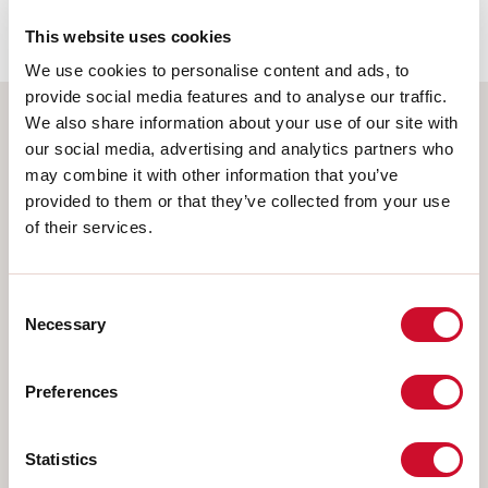
62778:2014.
This website uses cookies
We use cookies to personalise content and ads, to
provide social media features and to analyse our traffic.
We also share information about your use of our site with
Selecteer uw product
our social media, advertising and analytics partners who
may combine it with other information that you’ve
provided to them or that they’ve collected from your use
of their services.
TYPE INSTALLATIE
Consent
PLAFOND
Necessary
Selection
INBOUW IN GIPSPLAAT
PENDEL
Preferences
OPBOUW WAND
RAIL
Statistics