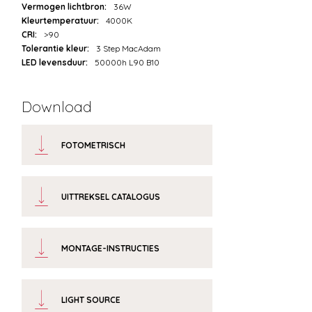
Vermogen lichtbron:
36W
Kleurtemperatuur:
4000K
CRI:
>90
Tolerantie kleur:
3 Step MacAdam
LED levensduur:
50000h L90 B10
Download
FOTOMETRISCH
UITTREKSEL CATALOGUS
MONTAGE-INSTRUCTIES
LIGHT SOURCE