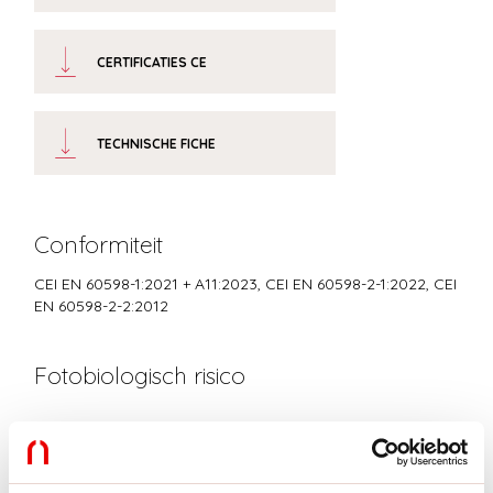
CERTIFICATIES CE
TECHNISCHE FICHE
Conformiteit
CEI EN 60598-1:2021 + A11:2023, CEI EN 60598-2-1:2022, CEI
EN 60598-2-2:2012
Fotobiologisch risico
RISICOGROEP 0
Gecertificeerd apparaat in een RISICOVRIJE GROEP, in
overeenstemming met de normen CEI EN 62471:2010-01, IEC TR