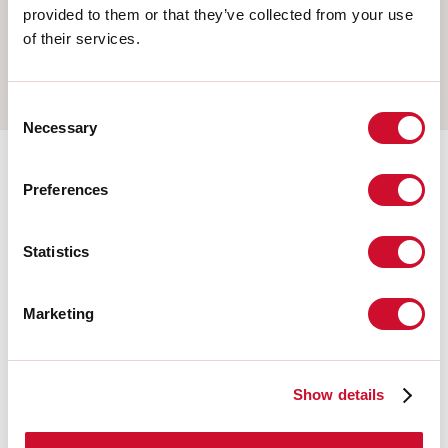
PENDEL
provided to them or that they’ve collected from your use
of their services.
OPBOUW WAND
RAIL
Consent
Necessary
Selection
Aanvullende accessoires
Preferences
Statistics
108676.02
HERO: MOD.CIECO 250 NE
Marketing
108678.02
HERO: MOD.CIECO ANG.DX
Show details
150 NE