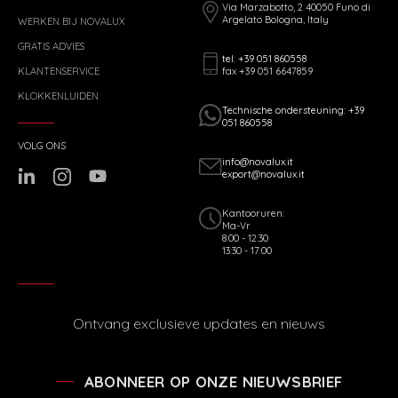
Via Marzabotto, 2 40050 Funo di
Argelato Bologna, Italy
WERKEN BIJ NOVALUX
GRATIS ADVIES
tel: +39 051 860558
fax +39 051 6647859
KLANTENSERVICE
KLOKKENLUIDEN
Technische ondersteuning: +39
051 860558
VOLG ONS
info@novalux.it
export@novalux.it
Kantooruren:
Ma-Vr
8:00 - 12:30
13:30 - 17:00
Ontvang exclusieve updates en nieuws
ABONNEER OP ONZE NIEUWSBRIEF