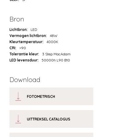
Bron
Lichtbron:
LED
Vermogen lichtbron:
48W
Kleurtemperatuur:
4000K
CRI:
>90
Tolerantie kleur:
3 Step MacAdam
LED levensduur:
50000h L90 B10
Download
FOTOMETRISCH
UITTREKSEL CATALOGUS