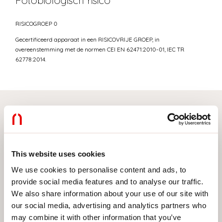
Fotobiologisch risico
RISICOGROEP 0
Gecertificeerd apparaat in een RISICOVRIJE GROEP, in
overeenstemming met de normen CEI EN 62471:2010-01, IEC TR
62778:2014.
Selecteer uw product
This website uses cookies
We use cookies to personalise content and ads, to
TYPE INSTALLATIE
provide social media features and to analyse our traffic.
PLAFOND
We also share information about your use of our site with
our social media, advertising and analytics partners who
INBOUW IN GIPSPLAAT
may combine it with other information that you’ve