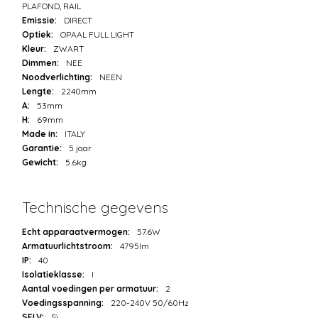
PLAFOND, RAIL
Emissie:
DIRECT
Optiek:
OPAAL FULL LIGHT
Kleur:
ZWART
Dimmen:
NEE
Noodverlichting:
NEEN
Lengte:
2240mm
A:
53mm
H:
69mm
Made in:
ITALY
Garantie:
5 jaar
Gewicht:
5.6kg
Technische gegevens
Echt apparaatvermogen:
57.6W
Armatuurlichtstroom:
4795lm
IP:
40
Isolatieklasse:
I
Aantal voedingen per armatuur:
2
Voedingsspanning:
220-240V 50/60Hz
SELV:
Sì