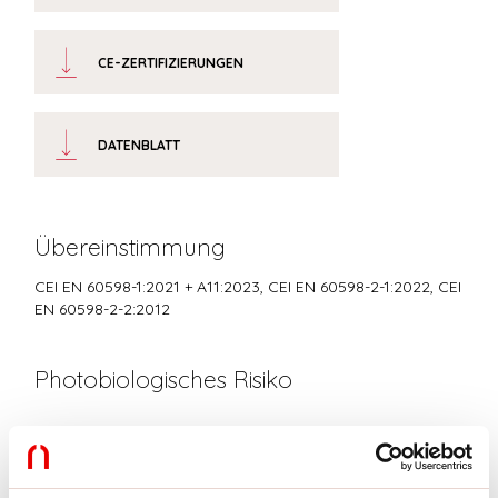
CE-ZERTIFIZIERUNGEN
DATENBLATT
Übereinstimmung
CEI EN 60598-1:2021 + A11:2023, CEI EN 60598-2-1:2022, CEI
EN 60598-2-2:2012
Photobiologisches Risiko
RISIKOGRUPPE 0
Zertifiziertes Gerät in der RISIKO-FREIEN GRUPPE, in
Übereinstimmung mit der Bestimmung CEI EN 62471:2010-01, IEC TR