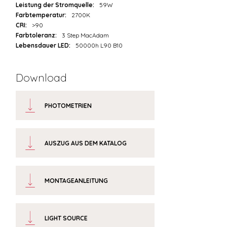
Leistung der Stromquelle:
59W
Farbtemperatur:
2700K
CRI:
>90
Farbtoleranz:
3 Step MacAdam
Lebensdauer LED:
50000h L90 B10
Download
PHOTOMETRIEN
AUSZUG AUS DEM KATALOG
MONTAGEANLEITUNG
LIGHT SOURCE