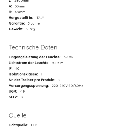
L:
2800mm
A:
53mm
H:
69mm
Hergestellt in:
ITALY
Garantie:
5 Jahre
Gewicht:
9.7kg
Technische Daten
Eingangsleistung der Leuchte:
69.7W
Lichtstrom der Leuchte:
5215lm
IP:
40
Isolationsklasse:
I
Nr. der Treiber pro Produkt:
2
Versorgungsspannung:
220-240V 50/60Hz
UGR:
<19
SELV:
Sì
Quelle
Lichtquelle:
LED