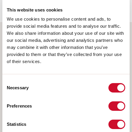
62778:2014.
This website uses cookies
We use cookies to personalise content and ads, to
provide social media features and to analyse our traffic.
We also share information about your use of our site with
Wählen Sie Ihr Produkt
our social media, advertising and analytics partners who
may combine it with other information that you’ve
provided to them or that they’ve collected from your use
of their services.
MONTAGEART
Consent
DECKENMONTAGE
Necessary
Selection
IM GIPSKARTON EINGEBAUT
AUFHÄNGELEUCHTEN
Preferences
WANDMONTAGE
SCHIENE
Statistics