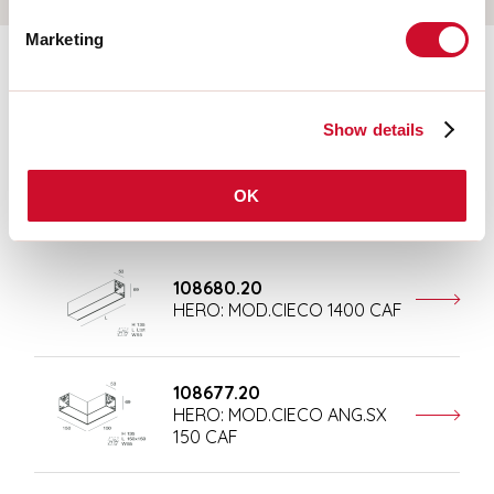
Marketing
Ergänzendes Zubehör
Show details
108676.20
HERO: MOD.CIECO 250 CAF
OK
108680.20
HERO: MOD.CIECO 1400 CAF
108677.20
HERO: MOD.CIECO ANG.SX
150 CAF