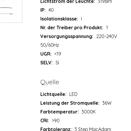
Lichtstrom der Leuchte:
3196lm
IP:
40
Isolationsklasse:
I
Nr. der Treiber pro Produkt:
1
Versorgungsspannung:
220-240V
50/60Hz
UGR:
<19
SELV:
Sì
Quelle
Lichtquelle:
LED
Leistung der Stromquelle:
36W
Farbtemperatur:
3000K
CRI:
>90
Farbtoleranz:
3 Step MacAdam