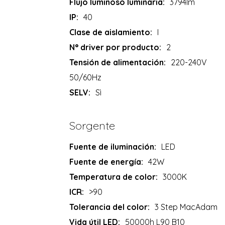
Flujo luminoso luminaria:
3794lm
IP:
40
Clase de aislamiento:
I
N° driver por producto:
2
Tensión de alimentación:
220-240V
50/60Hz
SELV:
Sì
Sorgente
Fuente de iluminación:
LED
Fuente de energía:
42W
Temperatura de color:
3000K
ICR:
>90
Tolerancia del color:
3 Step MacAdam
Vida útil LED:
50000h L90 B10